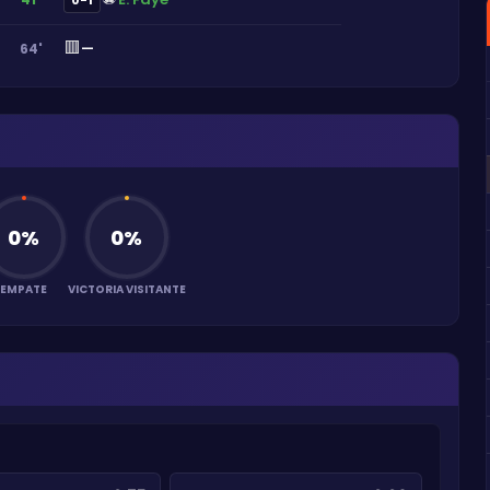
🟥
—
64'
0
%
0
%
EMPATE
VICTORIA VISITANTE