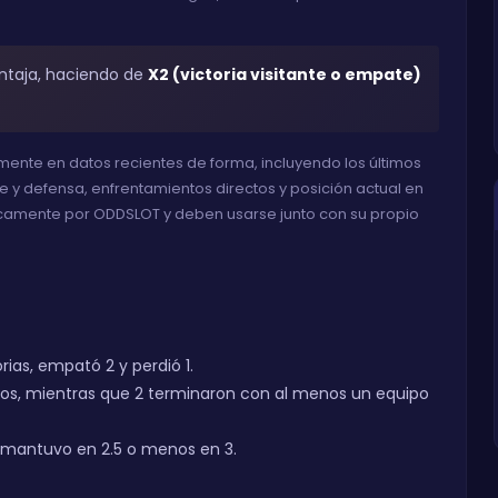
ntaja, haciendo de
X2 (victoria visitante o empate)
ente en datos recientes de forma, incluyendo los últimos
e y defensa, enfrentamientos directos y posición actual en
micamente por ODDSLOT y deben usarse junto con su propio
orias
, empató
2
y perdió
1
.
dos, mientras que
2
terminaron con al menos un equipo
 mantuvo en 2.5 o menos en
3
.