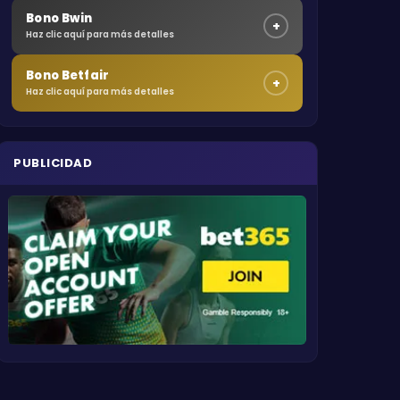
Bono Bwin
+
Haz clic aquí para más detalles
Bono Betfair
+
Haz clic aquí para más detalles
PUBLICIDAD