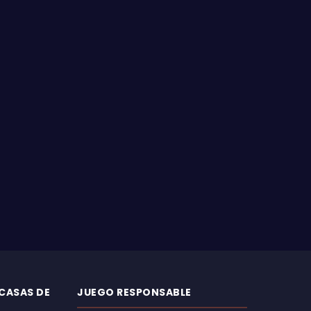
 CASAS DE
JUEGO RESPONSABLE