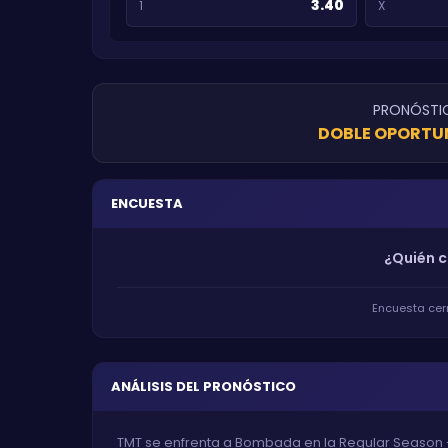
3.40
1
X
PRONÓSTI
DOBLE OPORTUN
ENCUESTA
¿Quién c
Encuesta cer
ANÁLISIS DEL PRONÓSTICO
TMT
se enfrenta a
Bombada
en la Regular Season 