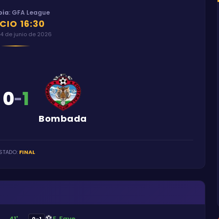
ia
:
GFA League
ICIO
16:30
 4 de junio de 2026
0
1
-
Bombada
STADO
:
FINAL
⚽
E. Faye
41'
0-1