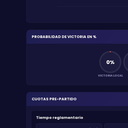
PROBABILIDAD DE VICTORIA EN %
0
%
VICTORIA LOCAL
CUOTAS PRE-PARTIDO
Tiempo reglamentario