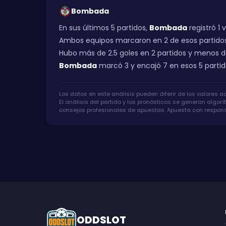
Bombada
En sus últimos
5
partidos,
Bombada
registró
1
v
Ambos equipos marcaron en
2
de esos partido
Hubo más de 2.5 goles en
2
partidos
y menos d
Bombada
marcó
3
y encajó
7
en esos
5
partid
Los datos en este análisis pueden diferir de los valores a
El análisis del partido y los pronósticos se generan algo
consejos profesionales de apuestas. Apuesta con respons
ODDSLOT