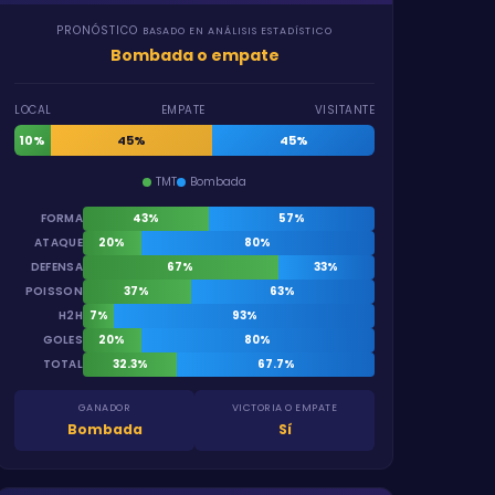
PRONÓSTICO
BASADO EN ANÁLISIS ESTADÍSTICO
Bombada o empate
LOCAL
EMPATE
VISITANTE
10%
45%
45%
TMT
Bombada
FORMA
43%
57%
ATAQUE
20%
80%
DEFENSA
67%
33%
POISSON
37%
63%
H2H
7%
93%
GOLES
20%
80%
TOTAL
32.3%
67.7%
GANADOR
VICTORIA O EMPATE
Bombada
Sí