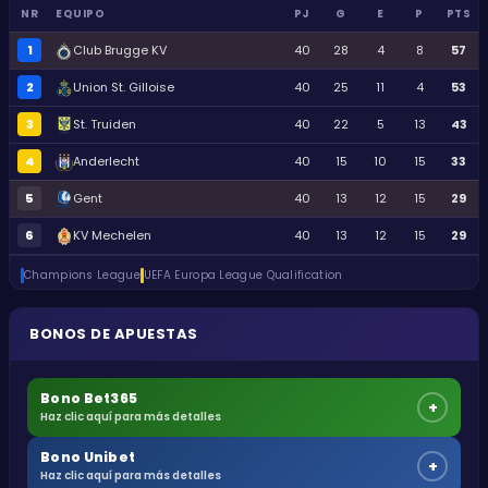
NR
EQUIPO
PJ
G
E
P
PTS
1
Club Brugge KV
40
28
4
8
57
2
Union St. Gilloise
40
25
11
4
53
3
St. Truiden
40
22
5
13
43
4
Anderlecht
40
15
10
15
33
5
Gent
40
13
12
15
29
6
KV Mechelen
40
13
12
15
29
Champions League
UEFA Europa League Qualification
BONOS DE APUESTAS
Bono Bet365
+
Haz clic aquí para más detalles
Bono Unibet
+
Haz clic aquí para más detalles