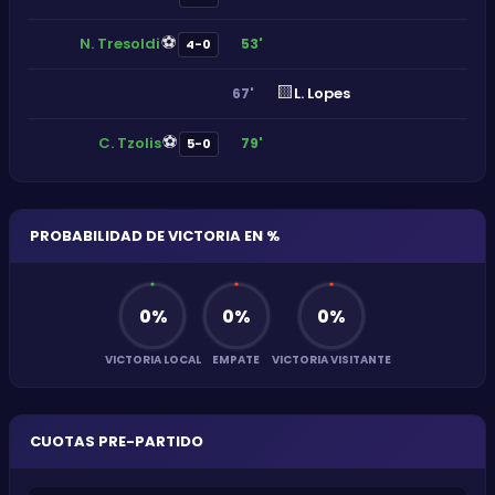
⚽
N. Tresoldi
53'
4-0
🟨
L. Lopes
67'
⚽
C. Tzolis
79'
5-0
PROBABILIDAD DE VICTORIA EN %
0
%
0
%
0
%
VICTORIA LOCAL
EMPATE
VICTORIA VISITANTE
CUOTAS PRE-PARTIDO