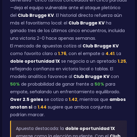
defensiva—cinco tantos concedidos en cinco partidas
—deja el equipo vulnerable ante el ataque pletórico
del
Club Brugge KV
. El historial directo refuerza aún
más el favoritismo local: el
Club Brugge KV
ha
ganado tres de los últimos cinco encuentros, incluida
una victoria 2–0 hace apenas semanas.
El mercado de apuestas cotiza al
Club Brugge KV
como favorito claro a
1.76
, con el empate a
4.41
. La
doble oportunidad 1X
se negocia a un apretado
1.25
,
reflejando confianza en victoria local o tablas. El
modelo analítico favorece al
Club Brugge KV
con
50%
de probabilidad de ganar frente a
50%
para
empate, señalando un enfrentamiento equilibrado.
Over 2.5 goles
se cotiza a
1.42
, mientras que
ambos
anotan sí
a
1.44
sugiere que ambos conjuntos
podrían marcar.
Apuesta destacada: la
doble oportunidad 1X
emerge como la elección prudente. Con el
Club