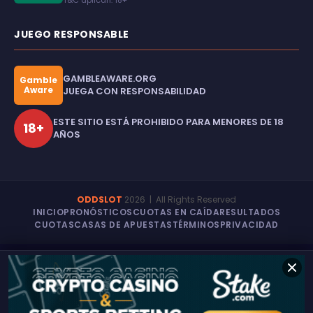
JUEGO RESPONSABLE
GAMBLEAWARE.ORG
Gamble
Aware
JUEGA CON RESPONSABILIDAD
ESTE SITIO ESTÁ PROHIBIDO PARA MENORES DE 18
18+
AÑOS
ODDSLOT
2026
| All Rights Reserved
INICIO
PRONÓSTICOS
CUOTAS EN CAÍDA
RESULTADOS
CUOTAS
CASAS DE APUESTAS
TÉRMINOS
PRIVACIDAD