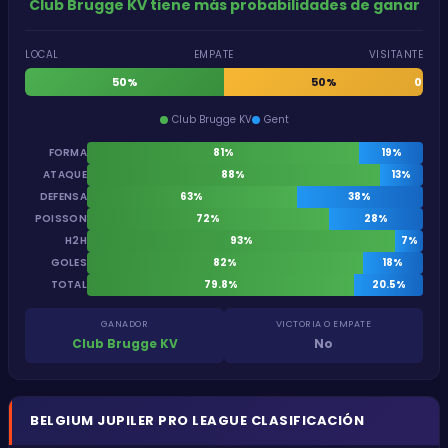
Club Brugge KV tiene más probabilidades de ganar
LOCAL
EMPATE
VISITANTE
50%
50%
0%
Club Brugge KV
Gent
FORMA
81%
19%
ATAQUE
88%
13%
DEFENSA
63%
38%
POISSON
72%
28%
H2H
93%
7%
GOLES
82%
18%
TOTAL
79.8%
20.5%
GANADOR
VICTORIA O EMPATE
Club Brugge KV
No
BELGIUM
JUPILER PRO LEAGUE
CLASIFICACIÓN