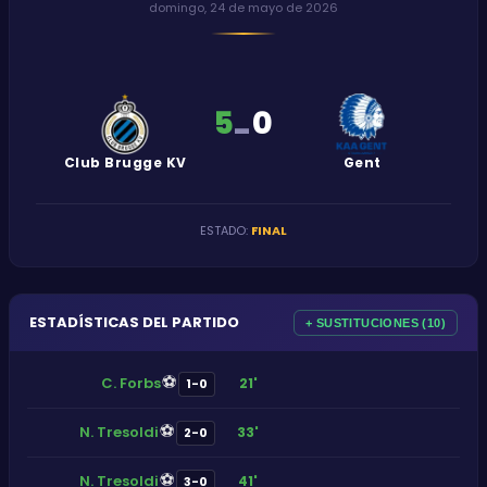
domingo, 24 de mayo de 2026
5
0
-
Club Brugge KV
Gent
ESTADO
:
FINAL
ESTADÍSTICAS DEL PARTIDO
+ SUSTITUCIONES (10)
⚽
C. Forbs
21'
1-0
⚽
N. Tresoldi
33'
2-0
⚽
N. Tresoldi
41'
3-0