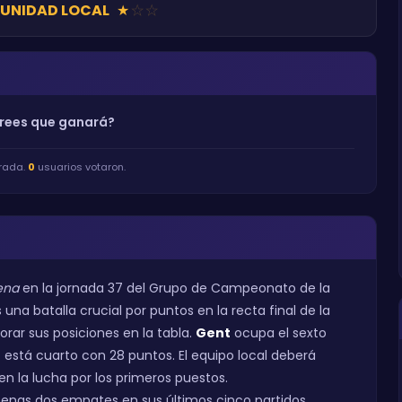
UNIDAD LOCAL
★
★
★
rees que ganará?
rada.
0
usuarios votaron.
ena
en la jornada 37 del Grupo de Campeonato de la
una batalla crucial por puntos en la recta final de la
r sus posiciones en la tabla.
Gent
ocupa el sexto
t
está cuarto con 28 puntos. El equipo local deberá
n la lucha por los primeros puestos.
enas dos empates en sus últimos cinco partidos