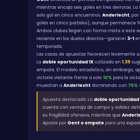
mientras encaja seis goles en tres derrotas. L
solo gol en cinco encuentros.
Anderlecht
, po
goles en cinco partidos), aunque permanece frá
Ambos clubes llegan con forma mixta a este 
reciente en los duelos directos—ganaron
3-1
en
temporada.
Las casas de apuestas favorecen levemente 
La
doble oportunidad 1X
cotizada en
1.39
sugi
empate. El modelo estadístico, sin embargo, 
victoria visitante frente a solo
10%
para la vict
muestran a
Anderlecht
dominando con
75%
Apuesta destacada: La
doble oportunidad 
cuenta con ventaja de campo y solidez defe
su fragilidad ofensiva, mientras que
Anderl
Aposte por
Gent o empate
para una exposi