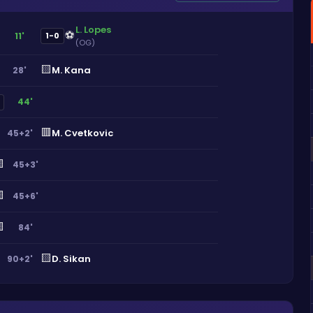
L. Lopes
⚽
11'
1-0
(OG)
🟨
M. Kana
28'
44'
🟥
M. Cvetkovic
45+2'

45+3'

45+6'

84'
🟨
D. Sikan
90+2'