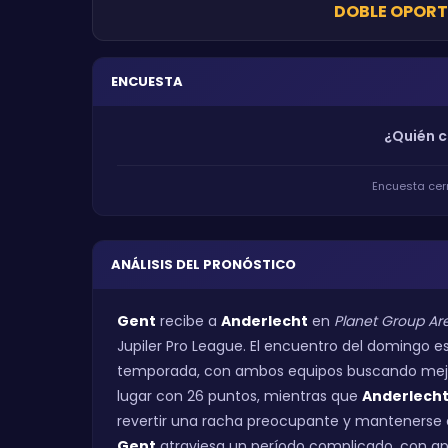
DOBLE OPORT
ENCUESTA
¿Quién c
Encuesta cer
ANÁLISIS DEL PRONÓSTICO
Gent
recibe a
Anderlecht
en
Planet Group Ar
Jupiler Pro League. El encuentro del domingo es 
temporada, con ambos equipos buscando mejora
lugar con 26 puntos, mientras que
Anderlech
revertir una racha preocupante y mantenerse e
Gent
atraviesa un período complicado, con ap