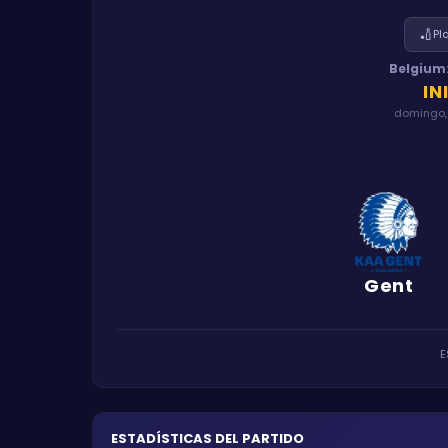
🏏
Pl
Belgium
IN
domingo,
Gent
E
ESTADÍSTICAS DEL PARTIDO