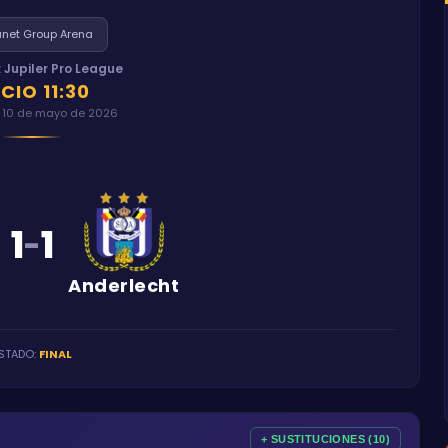
anet Group Arena
:
Jupiler Pro League
ICIO
11:30
 10 de mayo de 2026
1
1
-
Anderlecht
STADO
:
FINAL
+ SUSTITUCIONES (10)