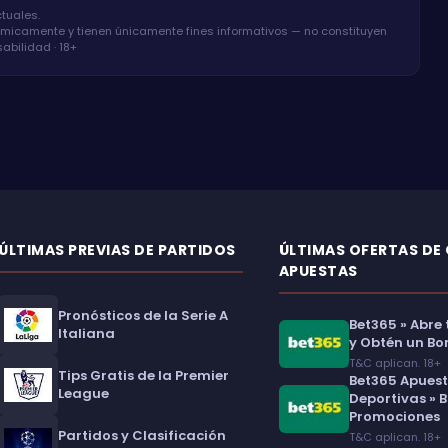
ctuales.
rítmicamente y tienen únicamente fines informativos — no constituyen
abilidad · 18+
ÚLTIMAS PREVIAS DE PARTIDOS
ÚLTIMAS OFERTAS DE
APUESTAS
Pronósticos de la Serie A
Bet365 » Abre
Italiana
y Obtén un Bo
T&C aplican. 18+
Tips Gratis de la Premier
Bet365 Apues
League
Deportivas » 
Promociones
Partidos y Clasificación
T&C aplican. 18+