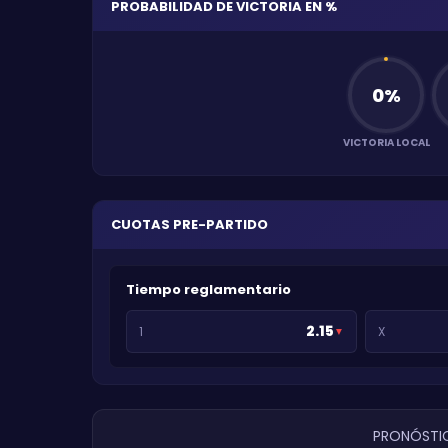
PROBABILIDAD DE VICTORIA EN %
0
%
VICTORIA LOCAL
CUOTAS PRE-PARTIDO
Tiempo reglamentario
2.15
1
X
▼
PRONÓSTI