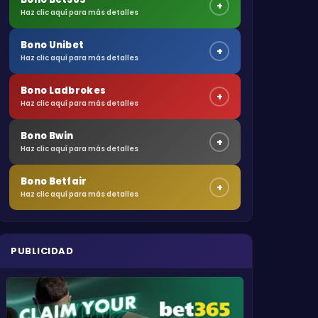
+
Haz clic aquí para más detalles
Bono Unibet
+
Haz clic aquí para más detalles
Bono Ladbrokes
+
Haz clic aquí para más detalles
Bono Bwin
+
Haz clic aquí para más detalles
Bono Betfair
+
Haz clic aquí para más detalles
PUBLICIDAD