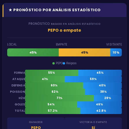
★
PRONÓSTICO POR ANÁLISIS ESTADÍSTICO
PRONÓSTICO
BASADO EN ANÁLISIS ESTADÍSTICO
PEPO o empate
LOCAL
EMPATE
VISITANTE
45%
45%
10%
PEPO
Reipas
FORMA
55%
45%
ATAQUE
41%
59%
DEFENSA
60%
40%
POISSON
62%
38%
H2H
71%
29%
GOLES
54%
46%
TOTAL
57.2%
42.8%
GANADOR
VICTORIA O EMPATE
PEPO
Sí