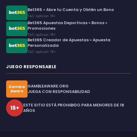
Bet365 » Abre tu Cuenta y Obtén un Bono
T&C aplican. 18+
Bet365 Apuestas Deportivas » Bonos »
Promociones
T&C aplican. 18+
Bet365 Creador de Apuestas » Apuesta
Personalizada
T&C aplican. 18+
JUEGO RESPONSABLE
GAMBLEAWARE.ORG
Gamble
Aware
JUEGA CON RESPONSABILIDAD
ESTE SITIO ESTÁ PROHIBIDO PARA MENORES DE 18
18+
AÑOS