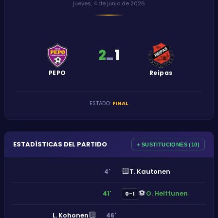
jueves, 4 de junio de 2026
2
1
-
PEPO
Reipas
ESTADO
:
FINAL
ESTADÍSTICAS DEL PARTIDO
+ SUSTITUCIONES (10)
🟨
T. Kautonen
4'
⚽
O. Helttunen
41'
0-1
🟨
L. Kohonen
46'