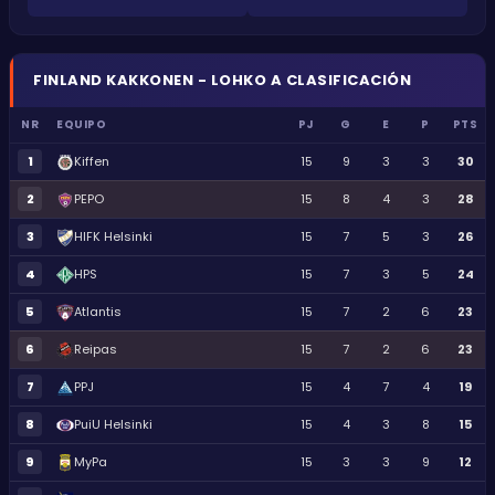
FINLAND
KAKKONEN - LOHKO A
CLASIFICACIÓN
NR
EQUIPO
PJ
G
E
P
PTS
1
Kiffen
15
9
3
3
30
2
PEPO
15
8
4
3
28
3
HIFK Helsinki
15
7
5
3
26
4
HPS
15
7
3
5
24
5
Atlantis
15
7
2
6
23
6
Reipas
15
7
2
6
23
7
PPJ
15
4
7
4
19
8
PuiU Helsinki
15
4
3
8
15
9
MyPa
15
3
3
9
12