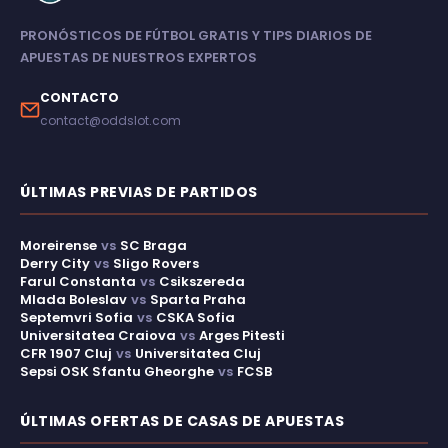
PRONÓSTICOS DE FÚTBOL GRATIS Y TIPS DIARIOS DE
APUESTAS DE NUESTROS EXPERTOS
CONTACTO
contact@oddslot.com
ÚLTIMAS PREVIAS DE PARTIDOS
Moreirense
vs
SC Braga
Derry City
vs
Sligo Rovers
Farul Constanta
vs
Csikszereda
Mlada Boleslav
vs
Sparta Praha
Septemvri Sofia
vs
CSKA Sofia
Universitatea Craiova
vs
Arges Pitesti
CFR 1907 Cluj
vs
Universitatea Cluj
Sepsi OSK Sfantu Gheorghe
vs
FCSB
ÚLTIMAS OFERTAS DE CASAS DE APUESTAS