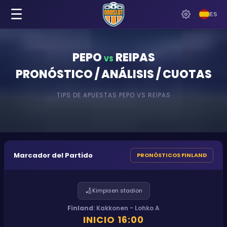
☰
ES
PEPO
REIPAS
VS
PRONÓSTICO / ANÁLISIS / CUOTAS
TIPS DE APUESTAS
PEPO
VS
REIPAS
Marcador del Partido
PRONÓSTICOS FINLAND
🏏
Kimpisen stadion
Finland
:
Kakkonen - Lohko A
INICIO
16:00