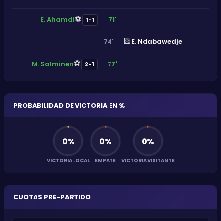
⚽
E. Ahamdi
71'
1-1
🟨
E. Ndabawedje
74'
⚽
M. Salminen
77'
2-1
PROBABILIDAD DE VICTORIA EN %
0
%
0
%
0
%
VICTORIA LOCAL
EMPATE
VICTORIA VISITANTE
CUOTAS PRE-PARTIDO