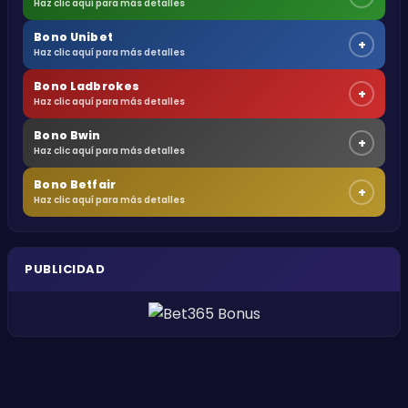
Haz clic aquí para más detalles
Bono Unibet
+
Haz clic aquí para más detalles
Bono Ladbrokes
+
Haz clic aquí para más detalles
Bono Bwin
+
Haz clic aquí para más detalles
Bono Betfair
+
Haz clic aquí para más detalles
PUBLICIDAD