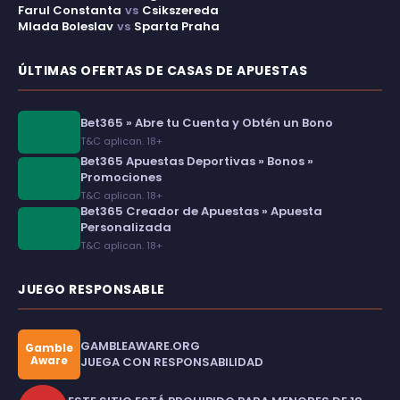
Farul Constanta
vs
Csikszereda
Mlada Boleslav
vs
Sparta Praha
ÚLTIMAS OFERTAS DE CASAS DE APUESTAS
Bet365 » Abre tu Cuenta y Obtén un Bono
T&C aplican. 18+
Bet365 Apuestas Deportivas » Bonos »
Promociones
T&C aplican. 18+
Bet365 Creador de Apuestas » Apuesta
Personalizada
T&C aplican. 18+
JUEGO RESPONSABLE
GAMBLEAWARE.ORG
Gamble
Aware
JUEGA CON RESPONSABILIDAD