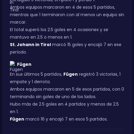
Ambos equipos marcaron en
4
de esos
5
partidos,
mientras que
1
terminaron con al menos un equipo sin
marcar.
El total superó los 2.5 goles en
4
ocasiones
y se
mantuvo en 2.5 o menos en
1
.
St. Johann in Tirol
marcó
15
goles y encajó
7
en ese
período.
Fügen
En sus últimos
5
partidos,
Fügen
registró
3
victorias
,
1
empate
y
1
derrota
.
Ambos equipos marcaron en
5
de esos partidos, con
0
terminando sin goles de uno de los lados.
Hubo más de 2.5 goles en
4
partidos
y menos de 2.5
en
1
.
Fügen
marcó
16
y encajó
7
en esos
5
partidos.