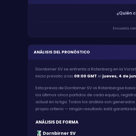
¿Quién c
Encuesta cer
ANÁLISIS DEL PRONÓSTICO
Dornbirner SV
se enfrenta a
Rotenberg
en la Vorar
inicio previsto a las
09:00
GMT
el
jueves, 4 de ju
Esta previa de
Dornbirner SV
vs
Rotenberg
se basa
los últimos cinco partidos de cada equipo, registr
actual en la liga. Todos los análisis son generad
propio criterio — ningún resultado está garantizad
ANÁLISIS DE FORMA
Dornbirner SV