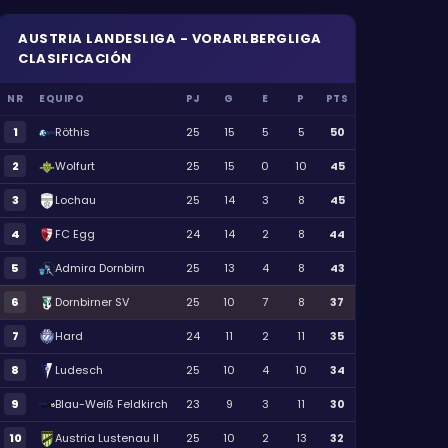
AUSTRIA
LANDESLIGA - VORARLBERGLIGA
CLASIFICACIÓN
NR
EQUIPO
PJ
G
E
P
PTS
1
Röthis
25
15
5
5
50
2
Wolfurt
25
15
0
10
45
3
Lochau
25
14
3
8
45
4
FC Egg
24
14
2
8
44
5
Admira Dornbirn
25
13
4
8
43
6
Dornbirner SV
25
10
7
8
37
7
Hard
24
11
2
11
35
8
Ludesch
25
10
4
10
34
9
Blau-Weiß Feldkirch
23
9
3
11
30
10
Austria Lustenau II
25
10
2
13
32