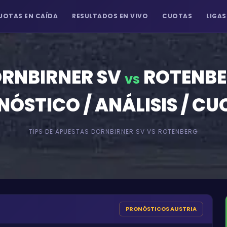
UOTAS EN CAÍDA
RESULTADOS EN VIVO
CUOTAS
LIGAS
RNBIRNER SV
ROTENB
VS
ÓSTICO / ANÁLISIS / C
TIPS DE APUESTAS
DORNBIRNER SV
VS
ROTENBERG
PRONÓSTICOS AUSTRIA