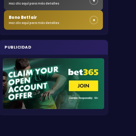
+
Haz clic aquí para más detalles
Bono Betfair
+
Haz clic aquí para más detalles
PUBLICIDAD