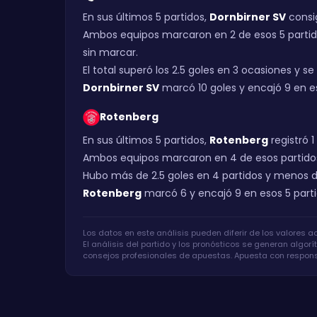
En sus últimos
5
partidos,
Dornbirner SV
consi
Ambos equipos marcaron en
2
de esos
5
parti
sin marcar.
El total superó los 2.5 goles en
3
ocasiones
y se
Dornbirner SV
marcó
10
goles y encajó
9
en e
Rotenberg
En sus últimos
5
partidos,
Rotenberg
registró
1
Ambos equipos marcaron en
4
de esos partido
Hubo más de 2.5 goles en
4
partidos
y menos d
Rotenberg
marcó
6
y encajó
9
en esos
5
parti
Los datos en este análisis pueden diferir de los valores a
El análisis del partido y los pronósticos se generan algo
consejos profesionales de apuestas. Apuesta con respons