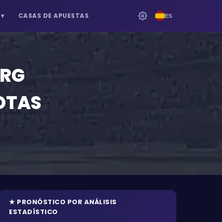
▾
CASAS DE APUESTAS
ES
ERG
UOTAS
★
PRONÓSTICO POR ANÁLISIS
ESTADÍSTICO