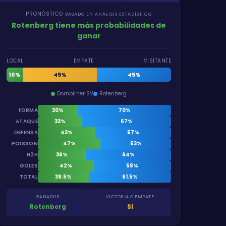
PRONÓSTICO
BASADO EN ANÁLISIS ESTADÍSTICO
Rotenberg tiene más probabilidades de
ganar
LOCAL
EMPATE
VISITANTE
10%
45%
45%
Dornbirner SV
Rotenberg
FORMA
30%
70%
ATAQUE
33%
67%
DEFENSA
43%
57%
POISSON
47%
53%
H2H
36%
64%
GOLES
42%
58%
TOTAL
38.5%
61.5%
GANADOR
VICTORIA O EMPATE
Rotenberg
Sí