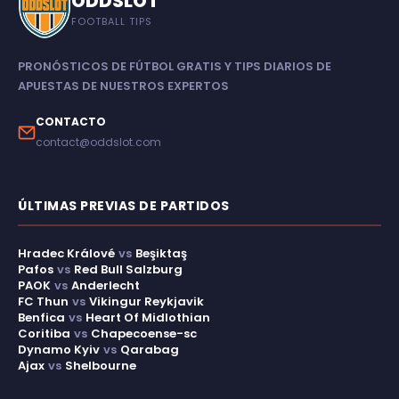
ODDSLOT
FOOTBALL TIPS
PRONÓSTICOS DE FÚTBOL GRATIS Y TIPS DIARIOS DE
APUESTAS DE NUESTROS EXPERTOS
CONTACTO
contact@oddslot.com
ÚLTIMAS PREVIAS DE PARTIDOS
Hradec Králové
vs
Beşiktaş
Pafos
vs
Red Bull Salzburg
PAOK
vs
Anderlecht
FC Thun
vs
Vikingur Reykjavik
Benfica
vs
Heart Of Midlothian
Coritiba
vs
Chapecoense-sc
Dynamo Kyiv
vs
Qarabag
Ajax
vs
Shelbourne