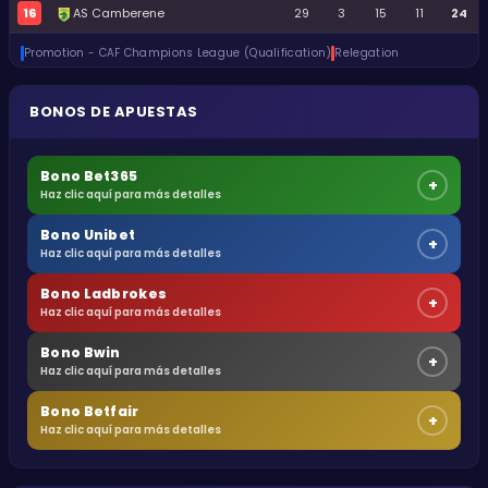
16
AS Camberene
29
3
15
11
24
Promotion - CAF Champions League (Qualification)
Relegation
BONOS DE APUESTAS
Bono Bet365
+
Haz clic aquí para más detalles
Bono Unibet
+
Haz clic aquí para más detalles
Bono Ladbrokes
+
Haz clic aquí para más detalles
Bono Bwin
+
Haz clic aquí para más detalles
Bono Betfair
+
Haz clic aquí para más detalles