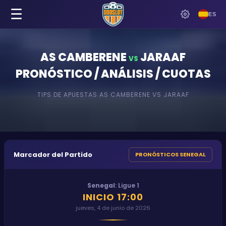
☰
ES
AS CAMBERENE
JARAAF
VS
PRONÓSTICO / ANÁLISIS / CUOTAS
TIPS DE APUESTAS
AS CAMBERENE
VS
JARAAF
Marcador del Partido
PRONÓSTICOS SENEGAL
Senegal
:
Ligue 1
INICIO
17:00
jueves, 4 de junio de 2026