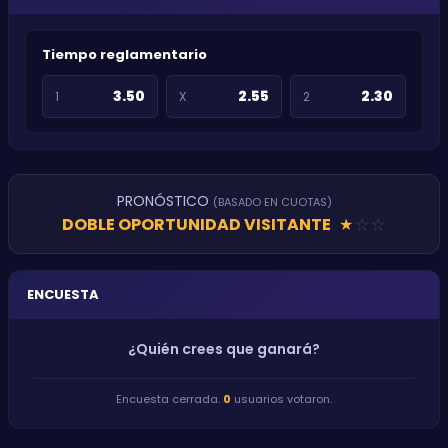
Tiempo reglamentario
3.50
2.55
2.30
1
X
2
PRONÓSTICO
(BASADO EN CUOTAS)
DOBLE OPORTUNIDAD VISITANTE
★
★
★
ENCUESTA
¿Quién crees que ganará?
Encuesta cerrada.
0
usuarios votaron.