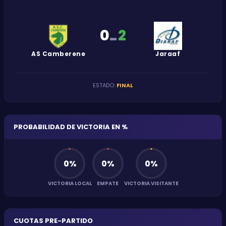
0
2
-
AS Camberene
Jaraaf
ESTADO
:
FINAL
PROBABILIDAD DE VICTORIA EN %
0
%
0
%
0
%
VICTORIA LOCAL
EMPATE
VICTORIA VISITANTE
CUOTAS PRE-PARTIDO