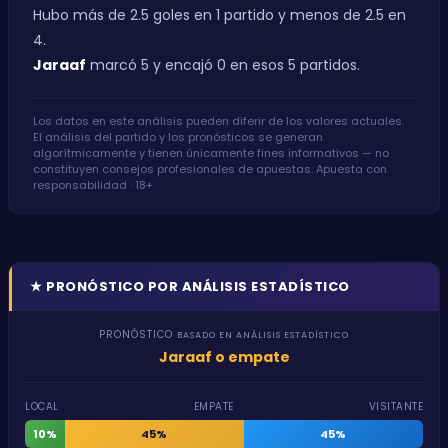
Hubo más de 2.5 goles en
1
partido
y menos de 2.5 en
4
.
Jaraaf
marcó
5
y encajó
0
en esos
5
partidos.
Los datos en este análisis pueden diferir de los valores actuales.
El análisis del partido y los pronósticos se generan
algorítmicamente y tienen únicamente fines informativos — no
constituyen consejos profesionales de apuestas. Apuesta con
responsabilidad · 18+
★
PRONÓSTICO POR ANÁLISIS ESTADÍSTICO
PRONÓSTICO
BASADO EN ANÁLISIS ESTADÍSTICO
Jaraaf o empate
LOCAL
EMPATE
VISITANTE
10%
45%
45%