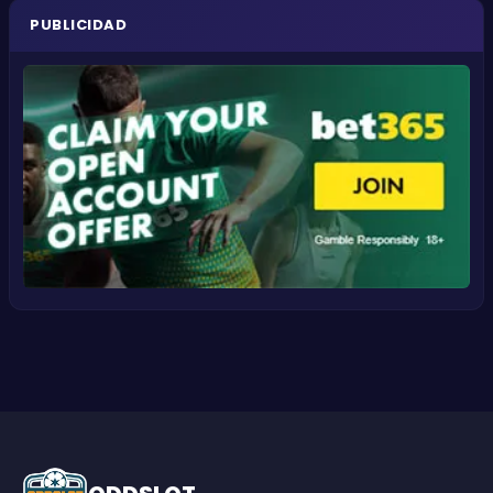
PUBLICIDAD