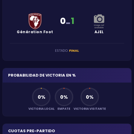
0
1
-
Génération Foot
AJEL
ESTADO
:
FINAL
PROBABILIDAD DE VICTORIA EN %
0
%
0
%
0
%
VICTORIA LOCAL
EMPATE
VICTORIA VISITANTE
CUOTAS PRE-PARTIDO