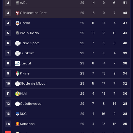
2
AJEL
29
14
9
6
51
3
Génération Foot
29
13
9
7
48
4
Gorée
29
11
14
4
47
5
Wally Daan
29
10
13
6
43
6
Casa Sport
29
7
19
3
40
7
Ouakam
29
7
18
4
39
8
Jaraaf
29
8
14
7
38
9
Pikine
29
7
13
9
34
10
Stade de Mbour
29
5
17
7
32
11
HLM
29
4
18
7
30
12
Guédiawaye
29
7
8
14
28
13
DSC
29
4
16
9
28
14
Sonacos
29
4
13
12
25