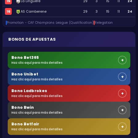
15
La Linguère
29
3
15
11
24
16
AS Camberene
29
3
15
11
24
Promotion - CAF Champions League (Qualification)
Relegation
BONOS DE APUESTAS
Bono Bet365
+
Haz clic aquí para más detalles
Bono Unibet
+
Haz clic aquí para más detalles
Bono Ladbrokes
+
Haz clic aquí para más detalles
Bono Bwin
+
Haz clic aquí para más detalles
Bono Betfair
+
Haz clic aquí para más detalles