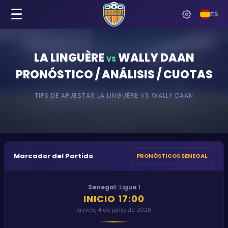
☰
ES
LA LINGUÈRE
WALLY DAAN
VS
PRONÓSTICO / ANÁLISIS / CUOTAS
TIPS DE APUESTAS
LA LINGUÈRE
VS
WALLY DAAN
Marcador del Partido
PRONÓSTICOS SENEGAL
Senegal
:
Ligue 1
INICIO
17:00
jueves, 4 de junio de 2026