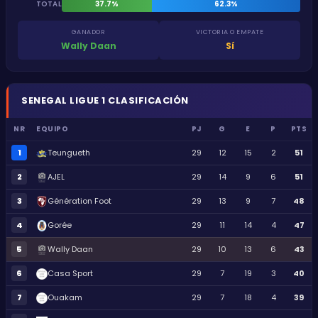
TOTAL
37.7%
62.3%
GANADOR
VICTORIA O EMPATE
Wally Daan
Sí
SENEGAL
LIGUE 1
CLASIFICACIÓN
NR
EQUIPO
PJ
G
E
P
PTS
1
Teungueth
29
12
15
2
51
2
AJEL
29
14
9
6
51
3
Génération Foot
29
13
9
7
48
4
Gorée
29
11
14
4
47
5
Wally Daan
29
10
13
6
43
6
Casa Sport
29
7
19
3
40
7
Ouakam
29
7
18
4
39