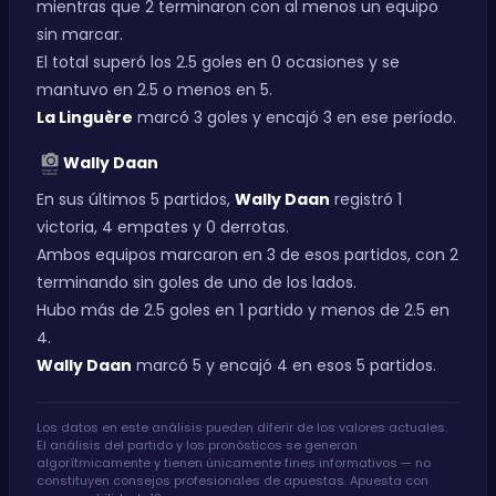
mientras que
2
terminaron con al menos un equipo
sin marcar.
El total superó los 2.5 goles en
0
ocasiones
y se
mantuvo en 2.5 o menos en
5
.
La Linguère
marcó
3
goles y encajó
3
en ese período.
Wally Daan
En sus últimos
5
partidos,
Wally Daan
registró
1
victoria
,
4
empates
y
0
derrotas
.
Ambos equipos marcaron en
3
de esos partidos, con
2
terminando sin goles de uno de los lados.
Hubo más de 2.5 goles en
1
partido
y menos de 2.5 en
4
.
Wally Daan
marcó
5
y encajó
4
en esos
5
partidos.
Los datos en este análisis pueden diferir de los valores actuales.
El análisis del partido y los pronósticos se generan
algorítmicamente y tienen únicamente fines informativos — no
constituyen consejos profesionales de apuestas. Apuesta con