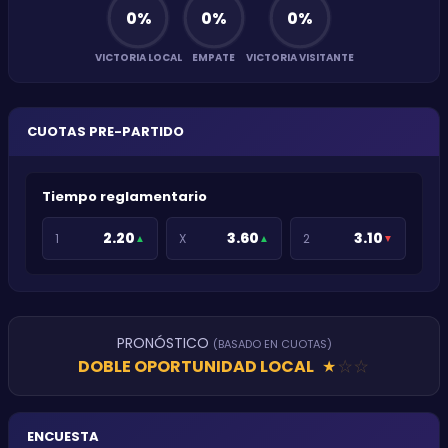
0
%
0
%
0
%
VICTORIA LOCAL
EMPATE
VICTORIA VISITANTE
CUOTAS PRE-PARTIDO
Tiempo reglamentario
2.20
3.60
3.10
1
X
2
▲
▲
▼
PRONÓSTICO
(BASADO EN CUOTAS)
DOBLE OPORTUNIDAD LOCAL
★
★
★
ENCUESTA