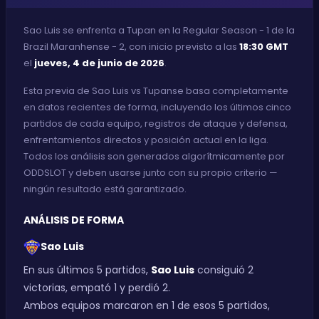
Sao Luis
se enfrenta a
Tupan
en la Regular Season - 1
de la
Brazil
Maranhense - 2
, con inicio previsto a las
18:30
GMT
el
jueves, 4 de junio de 2026
.
Esta previa de
Sao Luis
vs
Tupan
se basa completamente
en datos recientes de forma, incluyendo los últimos cinco
partidos de cada equipo, registros de ataque y defensa,
enfrentamientos directos y posición actual en la liga.
Todos los análisis son generados algorítmicamente por
ODDSLOT y deben usarse junto con su propio criterio —
ningún resultado está garantizado.
ANÁLISIS DE FORMA
Sao Luis
En sus últimos
5
partidos,
Sao Luis
consiguió
2
victorias
, empató
1
y perdió
2
.
Ambos equipos marcaron en
1
de esos
5
partidos,