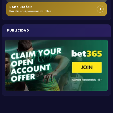
Bono Betfair
+
Haz clic aquí para más detalles
PUBLICIDAD