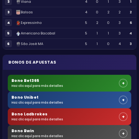
3
Viana
4
0
1
3
1
3
Balsas
4
0
2
2
2
4
Expressinho
5
2
0
3
6
5
Americano Bacabal
5
1
1
3
4
6
São José MA
5
1
0
4
3
BONOS DE APUESTAS
Bono Bet365
+
Haz clic aquí para más detalles
Bono Unibet
+
Haz clic aquí para más detalles
Bono Ladbrokes
+
Haz clic aquí para más detalles
Bono Bwin
+
Haz clic aquí para más detalles