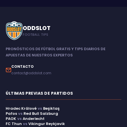
ODDSLOT
FOOTBALL TIPS
PRONÓSTICOS DE FÚTBOL GRATIS Y TIPS DIARIOS DE
APUESTAS DE NUESTROS EXPERTOS
CONTACTO
contact@oddslot.com
ÚLTIMAS PREVIAS DE PARTIDOS
Hradec Králové
vs
Beşiktaş
Pafos
vs
Red Bull Salzburg
PAOK
vs
Anderlecht
FC Thun
vs
Vikingur Reykjavik