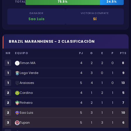
TOTAL
75.5%
24.5%
GANADOR
VICTORIA O EMPATE
Sao Luis
Sí
BRAZIL
MARANHENSE - 2
CLASIFICACIÓN
NR
EQUIPO
PJ
G
E
P
PTS
1
Timon MA
4
2
2
0
8
1
Lago Verde
4
3
0
1
9
1
Araioses
5
4
1
0
13
2
Cordino
4
1
2
1
5
2
Pinheiro
4
2
1
1
7
2
Sao Luis
5
3
1
1
10
3
Tupan
5
1
3
1
6