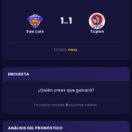
1
1
-
Sao Luis
Tupan
ESTADO
:
FINAL
ENCUESTA
¿Quién crees que ganará?
Encuesta cerrada.
0
usuarios votaron.
ANÁLISIS DEL PRONÓSTICO