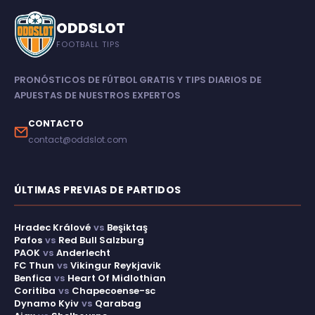
ODDSLOT
FOOTBALL TIPS
PRONÓSTICOS DE FÚTBOL GRATIS Y TIPS DIARIOS DE
APUESTAS DE NUESTROS EXPERTOS
CONTACTO
contact@oddslot.com
ÚLTIMAS PREVIAS DE PARTIDOS
Hradec Králové
vs
Beşiktaş
Pafos
vs
Red Bull Salzburg
PAOK
vs
Anderlecht
FC Thun
vs
Vikingur Reykjavik
Benfica
vs
Heart Of Midlothian
Coritiba
vs
Chapecoense-sc
Dynamo Kyiv
vs
Qarabag