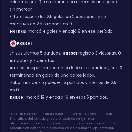
mientras que
0
terminaron con al menos un equipo
sin marcar.
El total superó los 2.5 goles en
2
ocasiones
y se
mantuvo en 2.5 o menos en
0
.
Hornau
marcó
4
goles y encajó
8
en ese período.
Kassel
En sus últimos
5
partidos,
Kassel
registró
3
victorias
,
0
empates
y
2
derrotas
.
Ambos equipos marcaron en
5
de esos partidos, con
0
terminando sin goles de uno de los lados.
Hubo más de 2.5 goles en
5
partidos
y menos de 2.5
en
0
.
Kassel
marcó
19
y encajó
16
en esos
5
partidos.
Los datos en este análisis pueden diferir de los valores actuales.
El análisis del partido y los pronósticos se generan
algorítmicamente y tienen únicamente fines informativos — no
constituyen consejos profesionales de apuestas. Apuesta con