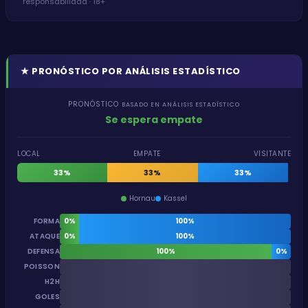
responsabilidad · 18+
★
PRONÓSTICO POR ANÁLISIS ESTADÍSTICO
PRONÓSTICO
BASADO EN ANÁLISIS ESTADÍSTICO
Se espera empate
LOCAL
EMPATE
VISITANTE
33%
33%
33%
Hornau
Kassel
FORMA
0%
100%
ATAQUE
0%
100%
DEFENSA
100%
0%
POISSON
H2H
GOLES