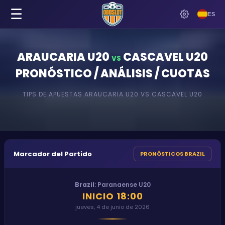
☰
ES
ARAUCARIA U20
CASCAVEL U20
VS
PRONÓSTICO / ANÁLISIS / CUOTAS
TIPS DE APUESTAS
ARAUCARIA U20
VS
CASCAVEL U20
Marcador del Partido
PRONÓSTICOS BRAZIL
Brazil
:
Paranaense U20
INICIO
18:00
jueves, 4 de junio de 2026