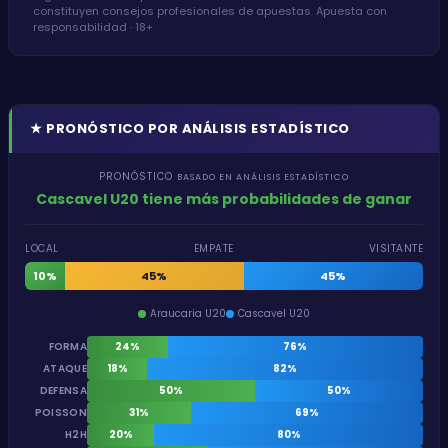
constituyen consejos profesionales de apuestas. Apuesta con
responsabilidad · 18+
★
PRONÓSTICO POR ANÁLISIS ESTADÍSTICO
PRONÓSTICO
BASADO EN ANÁLISIS ESTADÍSTICO
Cascavel U20 tiene más probabilidades de ganar
LOCAL
EMPATE
VISITANTE
10%
45%
45%
Araucaria U20
Cascavel U20
FORMA
24%
76%
ATAQUE
18%
82%
DEFENSA
50%
50%
POISSON
31%
69%
H2H
20%
80%