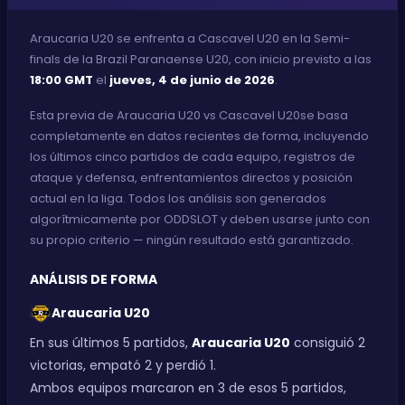
Araucaria U20
se enfrenta a
Cascavel U20
en la Semi-
finals
de la
Brazil
Paranaense U20
, con inicio previsto a las
18:00
GMT
el
jueves, 4 de junio de 2026
.
Esta previa de
Araucaria U20
vs
Cascavel U20
se basa
completamente en datos recientes de forma, incluyendo
los últimos cinco partidos de cada equipo, registros de
ataque y defensa, enfrentamientos directos y posición
actual en la liga. Todos los análisis son generados
algorítmicamente por ODDSLOT y deben usarse junto con
su propio criterio — ningún resultado está garantizado.
ANÁLISIS DE FORMA
Araucaria U20
En sus últimos
5
partidos,
Araucaria U20
consiguió
2
victorias
, empató
2
y perdió
1
.
Ambos equipos marcaron en
3
de esos
5
partidos,