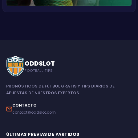
ODDSLOT
FOOTBALL TIPS
PRONÓSTICOS DE FÚTBOL GRATIS Y TIPS DIARIOS DE
APUESTAS DE NUESTROS EXPERTOS
CONTACTO
contact@oddslot.com
ÚLTIMAS PREVIAS DE PARTIDOS