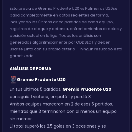
Esta previa de
Gremio Prudente U20
vs
Palmeiras U20
se
basa completamente en datos recientes de forma,
incluyendo los últimos cinco partidos de cada equipo,
registros de ataque y defensa, enfrentamientos directos y
posición actual en la liga. Todos los análisis son
generados algorítmicamente por ODDSLOT y deben
usarse junto con su propio criterio — ningún resultado está
garantizado.
ANÁLISIS DE FORMA
Gremio Prudente U20
En sus últimos
5
partidos,
Gremio Prudente U20
consiguió
1
victoria
, empató
1
y perdió
3
.
Ambos equipos marcaron en
2
de esos
5
partidos,
mientras que
3
terminaron con al menos un equipo
sin marcar.
El total superó los 2.5 goles en
3
ocasiones
y se