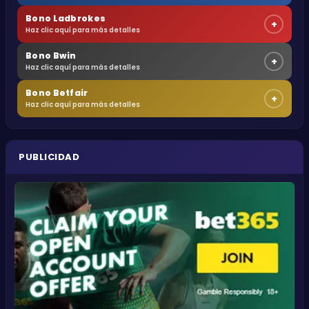
Bono Ladbrokes
+
Haz clic aquí para más detalles
Bono Bwin
+
Haz clic aquí para más detalles
Bono Betfair
+
Haz clic aquí para más detalles
PUBLICIDAD