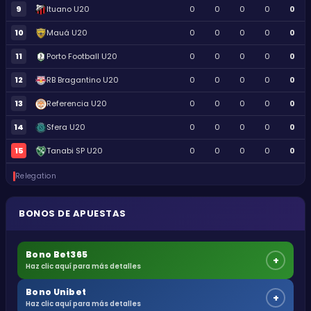
9
Ituano U20
0
0
0
0
0
10
Mauá U20
0
0
0
0
0
11
Porto Football U20
0
0
0
0
0
12
RB Bragantino U20
0
0
0
0
0
13
Referencia U20
0
0
0
0
0
14
Sfera U20
0
0
0
0
0
15
Tanabi SP U20
0
0
0
0
0
Relegation
BONOS DE APUESTAS
Bono Bet365
+
Haz clic aquí para más detalles
Bono Unibet
+
Haz clic aquí para más detalles