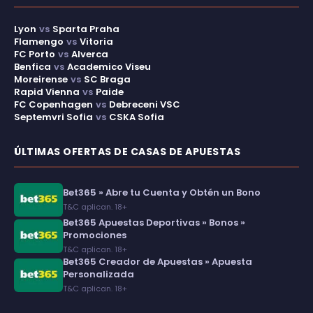
Lyon
vs
Sparta Praha
Flamengo
vs
Vitoria
FC Porto
vs
Alverca
Benfica
vs
Academico Viseu
Moreirense
vs
SC Braga
Rapid Vienna
vs
Paide
FC Copenhagen
vs
Debreceni VSC
Septemvri Sofia
vs
CSKA Sofia
ÚLTIMAS OFERTAS DE CASAS DE APUESTAS
Bet365 » Abre tu Cuenta y Obtén un Bono
T&C aplican. 18+
Bet365 Apuestas Deportivas » Bonos »
Promociones
T&C aplican. 18+
Bet365 Creador de Apuestas » Apuesta
Personalizada
T&C aplican. 18+