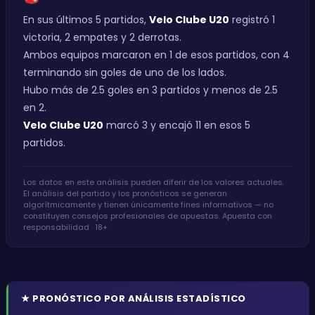
En sus últimos
5
partidos,
Velo Clube U20
registró
1
victoria
,
2
empates
y
2
derrotas
.
Ambos equipos marcaron en
1
de esos partidos, con
4
terminando sin goles de uno de los lados.
Hubo más de 2.5 goles en
3
partidos
y menos de 2.5
en
2
.
Velo Clube U20
marcó
3
y encajó
11
en esos
5
partidos.
Los datos en este análisis pueden diferir de los valores actuales.
El análisis del partido y los pronósticos se generan
algorítmicamente y tienen únicamente fines informativos — no
constituyen consejos profesionales de apuestas. Apuesta con
responsabilidad · 18+
★
PRONÓSTICO POR ANÁLISIS ESTADÍSTICO