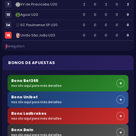
7
XV de Piracicaba U20
2
0
2
0
2
13
Aguai U20
0
0
0
0
0
14
SC Paulinense SP U20
0
0
0
0
0
15
União São João U20
0
0
0
0
0
Relegation
BONOS DE APUESTAS
Bono Bet365
+
Haz clic aquí para más detalles
Bono Unibet
+
Haz clic aquí para más detalles
Bono Ladbrokes
+
Haz clic aquí para más detalles
Bono Bwin
+
Haz clic aquí para más detalles