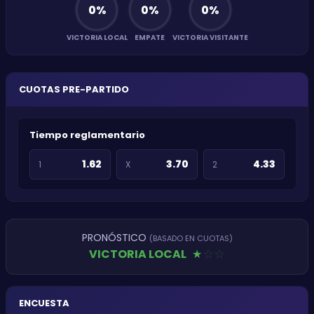
0
%
0
%
0
%
VICTORIA LOCAL
EMPATE
VICTORIA VISITANTE
CUOTAS PRE-PARTIDO
Tiempo reglamentario
1.62
3.70
4.33
1
X
2
PRONÓSTICO
(BASADO EN CUOTAS)
VICTORIA LOCAL
★
★
★
ENCUESTA