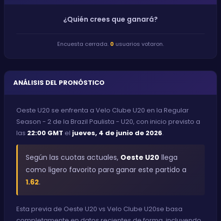
¿Quién crees que ganará?
Encuesta cerrada.
0
usuarios votaron.
ANÁLISIS DEL PRONÓSTICO
Oeste U20
se enfrenta a
Velo Clube U20
en la Regular
Season - 2
de la
Brazil
Paulista - U20
, con inicio previsto a
las
22:00
GMT
el
jueves, 4 de junio de 2026
.
Según las cuotas actuales,
Oeste U20
llega
como ligero favorito para ganar este partido a
1.62
.
Esta previa de
Oeste U20
vs
Velo Clube U20
se basa
completamente en datos recientes de forma, incluyendo