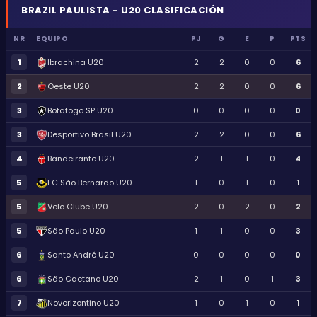
BRAZIL
PAULISTA - U20
CLASIFICACIÓN
NR
EQUIPO
PJ
G
E
P
PTS
1
Ibrachina U20
2
2
0
0
6
2
Oeste U20
2
2
0
0
6
3
Botafogo SP U20
0
0
0
0
0
3
Desportivo Brasil U20
2
2
0
0
6
4
Bandeirante U20
2
1
1
0
4
5
EC São Bernardo U20
1
0
1
0
1
5
Velo Clube U20
2
0
2
0
2
5
São Paulo U20
1
1
0
0
3
6
Santo André U20
0
0
0
0
0
6
São Caetano U20
2
1
0
1
3
7
Novorizontino U20
1
0
1
0
1