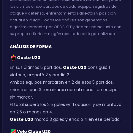
los últimos cinco partidos de cada equipo, registros de
ataque y defensa, enfrentamientos directos y posición
actual en la liga. Todos los análisis son generados
algorítmicamente por ODDSLOT y deben usarse junto con
su propio criterio — ningún resultado está garantizado.
ANÁLISIS DE FORMA
Oeste U20
En sus últimos
5
partidos,
Oeste U20
consiguió
1
victoria
, empató
2
y perdió
2
.
Ambos equipos marcaron en
2
de esos
5
partidos,
mientras que
3
terminaron con al menos un equipo
sin marcar.
El total superó los 2.5 goles en
1
ocasión
y se mantuvo
en 2.5 o menos en
4
.
Oeste U20
marcó
3
goles y encajó
4
en ese período.
Velo Clube U20