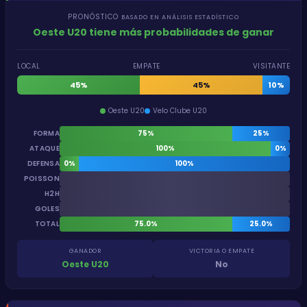
PRONÓSTICO
BASADO EN ANÁLISIS ESTADÍSTICO
Oeste U20 tiene más probabilidades de ganar
LOCAL
EMPATE
VISITANTE
45%
45%
10%
Oeste U20
Velo Clube U20
FORMA
75%
25%
ATAQUE
100%
0%
DEFENSA
0%
100%
POISSON
H2H
GOLES
TOTAL
75.0%
25.0%
GANADOR
VICTORIA O EMPATE
Oeste U20
No