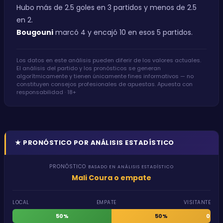
Hubo más de 2.5 goles en
3
partidos
y menos de 2.5
en
2
.
Bougouni
marcó
4
y encajó
10
en esos
5
partidos.
Los datos en este análisis pueden diferir de los valores actuales.
El análisis del partido y los pronósticos se generan
algorítmicamente y tienen únicamente fines informativos — no
constituyen consejos profesionales de apuestas. Apuesta con
responsabilidad · 18+
★
PRONÓSTICO POR ANÁLISIS ESTADÍSTICO
PRONÓSTICO
BASADO EN ANÁLISIS ESTADÍSTICO
Mali Coura o empate
LOCAL
EMPATE
VISITANTE
50%
50%
0%