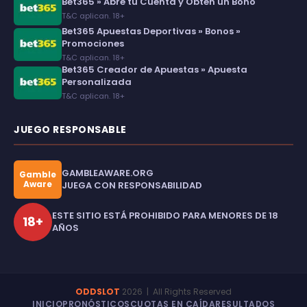
Bet365 » Abre tu Cuenta y Obtén un Bono
T&C aplican. 18+
Bet365 Apuestas Deportivas » Bonos »
Promociones
T&C aplican. 18+
Bet365 Creador de Apuestas » Apuesta
Personalizada
T&C aplican. 18+
JUEGO RESPONSABLE
GAMBLEAWARE.ORG
Gamble
Aware
JUEGA CON RESPONSABILIDAD
ESTE SITIO ESTÁ PROHIBIDO PARA MENORES DE 18
18+
AÑOS
ODDSLOT
2026
| All Rights Reserved
INICIO
PRONÓSTICOS
CUOTAS EN CAÍDA
RESULTADOS