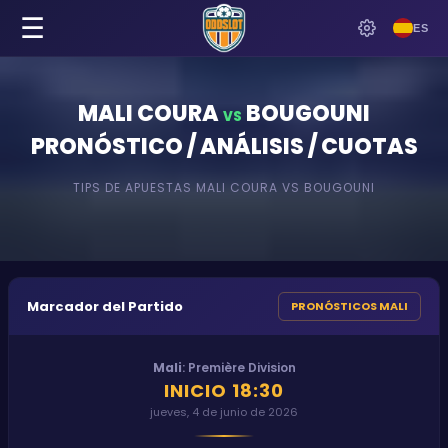
☰
ES
MALI COURA
BOUGOUNI
VS
PRONÓSTICO / ANÁLISIS / CUOTAS
TIPS DE APUESTAS
MALI COURA
VS
BOUGOUNI
Marcador del Partido
PRONÓSTICOS MALI
Mali
:
Première Division
INICIO
18:30
jueves, 4 de junio de 2026