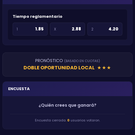
Tiempo reglamentario
1.85
2.88
4.20
1
X
2
PRONÓSTICO
(BASADO EN CUOTAS)
DOBLE OPORTUNIDAD LOCAL
★
★
★
ENCUESTA
¿Quién crees que ganará?
Encuesta cerrada.
0
usuarios votaron.