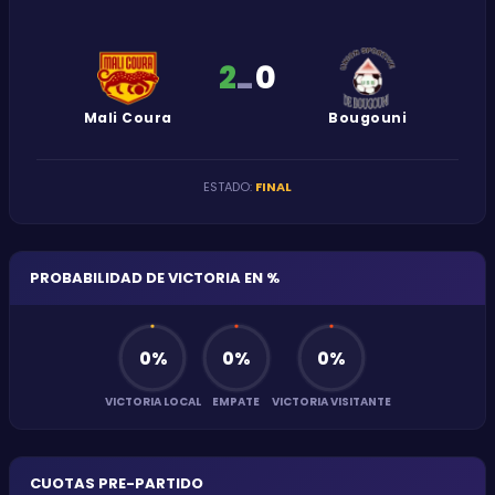
2
0
-
Mali Coura
Bougouni
ESTADO
:
FINAL
PROBABILIDAD DE VICTORIA EN %
0
%
0
%
0
%
VICTORIA LOCAL
EMPATE
VICTORIA VISITANTE
CUOTAS PRE-PARTIDO