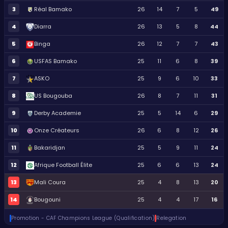
3
Réal Bamako
26
14
7
5
49
4
Diarra
26
13
5
8
44
5
Binga
26
12
7
7
43
6
USFAS Bamako
25
11
6
8
39
7
ASKO
25
9
6
10
33
8
US Bougouba
26
8
7
11
31
9
Derby Academie
25
5
14
6
29
10
Onze Créateurs
26
6
8
12
26
11
Bakaridjan
25
5
9
11
24
12
Afrique Football Élite
25
6
6
13
24
13
Mali Coura
25
4
8
13
20
14
Bougouni
25
4
4
17
16
Promotion - CAF Champions League (Qualification)
Relegation