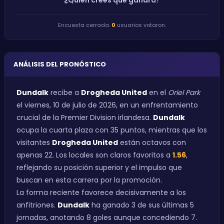
¿Quién crees que ganará?
Encuesta cerrada.
0
usuarios votaron.
ANÁLISIS DEL PRONÓSTICO
Dundalk
recibe a
Drogheda United
en el
Oriel Park
el viernes, 10 de julio de 2026, en un enfrentamiento
crucial de la Premier Division irlandesa.
Dundalk
ocupa la cuarta plaza con 35 puntos, mientras que los
visitantes
Drogheda United
están octavos con
apenas 22. Los locales son claros favoritos a
1.56
,
reflejando su posición superior y el impulso que
buscan en esta carrera por la promoción.
La forma reciente favorece decisivamente a los
anfitriones.
Dundalk
ha ganado 3 de sus últimas 5
jornadas, anotando 8 goles aunque concediendo 7.