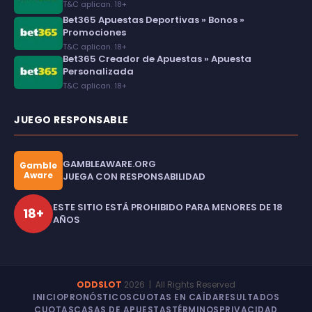
T&C aplican. 18+
Bet365 Apuestas Deportivas » Bonos »
Promociones
T&C aplican. 18+
Bet365 Creador de Apuestas » Apuesta
Personalizada
T&C aplican. 18+
JUEGO RESPONSABLE
GAMBLEAWARE.ORG
Gamble
Aware
JUEGA CON RESPONSABILIDAD
ESTE SITIO ESTÁ PROHIBIDO PARA MENORES DE 18
18+
AÑOS
ODDSLOT
2026
| All Rights Reserved
INICIO
PRONÓSTICOS
CUOTAS EN CAÍDA
RESULTADOS
CUOTAS
CASAS DE APUESTAS
TÉRMINOS
PRIVACIDAD