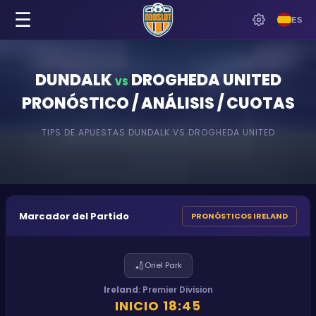
☰
ES
DUNDALK
DROGHEDA UNITED
VS
PRONÓSTICO / ANÁLISIS / CUOTAS
TIPS DE APUESTAS
DUNDALK
VS
DROGHEDA UNITED
Marcador del Partido
PRONÓSTICOS IRELAND
🏏
Oriel Park
Ireland
:
Premier Division
INICIO
18:45