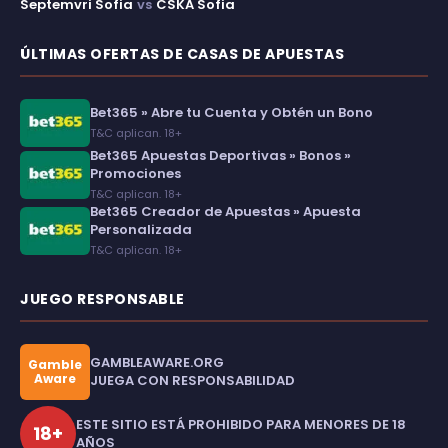
Septemvri Sofia
vs
CSKA Sofia
ÚLTIMAS OFERTAS DE CASAS DE APUESTAS
Bet365 » Abre tu Cuenta y Obtén un Bono
T&C aplican. 18+
Bet365 Apuestas Deportivas » Bonos »
Promociones
T&C aplican. 18+
Bet365 Creador de Apuestas » Apuesta
Personalizada
T&C aplican. 18+
JUEGO RESPONSABLE
GAMBLEAWARE.ORG
Gamble
Aware
JUEGA CON RESPONSABILIDAD
ESTE SITIO ESTÁ PROHIBIDO PARA MENORES DE 18
18+
AÑOS