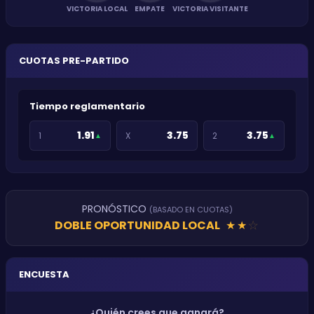
VICTORIA LOCAL
EMPATE
VICTORIA VISITANTE
CUOTAS PRE-PARTIDO
Tiempo reglamentario
1.91
3.75
3.75
1
X
2
▲
▲
PRONÓSTICO
(BASADO EN CUOTAS)
DOBLE OPORTUNIDAD LOCAL
★
★
★
ENCUESTA
¿Quién crees que ganará?