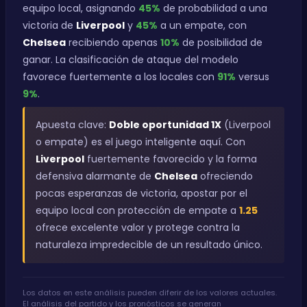
equipo local, asignando
45%
de probabilidad a una
victoria de
Liverpool
y
45%
a un empate, con
Chelsea
recibiendo apenas
10%
de posibilidad de
ganar. La clasificación de ataque del modelo
favorece fuertemente a los locales con
91%
versus
9%
.
Apuesta clave:
Doble oportunidad 1X
(Liverpool
o empate) es el juego inteligente aquí. Con
Liverpool
fuertemente favorecido y la forma
defensiva alarmante de
Chelsea
ofreciendo
pocas esperanzas de victoria, apostar por el
equipo local con protección de empate a
1.25
ofrece excelente valor y protege contra la
naturaleza impredecible de un resultado único.
Los datos en este análisis pueden diferir de los valores actuales.
El análisis del partido y los pronósticos se generan