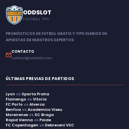
ODDSLOT
FOOTBALL TIPS
PRONÓSTICOS DE FÚTBOL GRATIS Y TIPS DIARIOS DE
APUESTAS DE NUESTROS EXPERTOS
CONTACTO
contact@oddslot.com
ÚLTIMAS PREVIAS DE PARTIDOS
Lyon
vs
Sparta Praha
Flamengo
vs
Vitoria
FC Porto
vs
Alverca
Benfica
vs
Academico Viseu
Moreirense
vs
SC Braga
Rapid Vienna
vs
Paide
FC Copenhagen
vs
Debreceni VSC