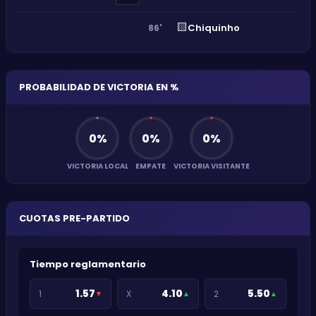
🟨
Chiquinho
86'
PROBABILIDAD DE VICTORIA EN %
0
%
0
%
0
%
VICTORIA LOCAL
EMPATE
VICTORIA VISITANTE
CUOTAS PRE-PARTIDO
Tiempo reglamentario
1.57
4.10
5.50
1
X
2
▼
▲
▲