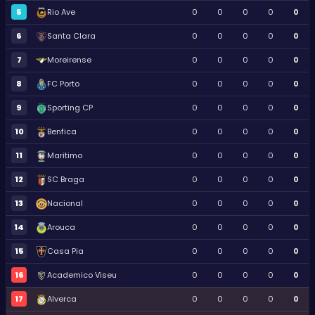
5
Rio Ave
0
0
0
0
0
6
Santa Clara
0
0
0
0
0
7
Moreirense
0
0
0
0
0
8
FC Porto
0
0
0
0
0
9
Sporting CP
0
0
0
0
0
10
Benfica
0
0
0
0
0
11
Maritimo
0
0
0
0
0
12
SC Braga
0
0
0
0
0
13
Nacional
0
0
0
0
0
14
Arouca
0
0
0
0
0
15
Casa Pia
0
0
0
0
0
16
Academico Viseu
0
0
0
0
0
17
Alverca
0
0
0
0
0