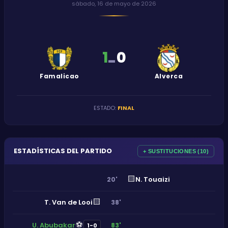
sábado, 16 de mayo de 2026
1
0
-
Famalicao
Alverca
ESTADO
:
FINAL
ESTADÍSTICAS DEL PARTIDO
+ SUSTITUCIONES (10)
🟨
N. Touaizi
20'
🟨
T. Van de Looi
38'
⚽
U. Abubakar
83'
1-0