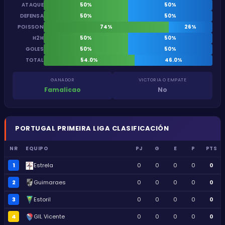
ATAQUE
50%
50%
DEFENSA
50%
50%
POISSON
74%
26%
H2H
50%
50%
GOLES
50%
50%
TOTAL
54.0%
46.0%
GANADOR
VICTORIA O EMPATE
Famalicao
No
PORTUGAL
PRIMEIRA LIGA
CLASIFICACIÓN
NR
EQUIPO
PJ
G
E
P
PTS
1
Estrela
0
0
0
0
0
2
Guimaraes
0
0
0
0
0
3
Estoril
0
0
0
0
0
4
GIL Vicente
0
0
0
0
0