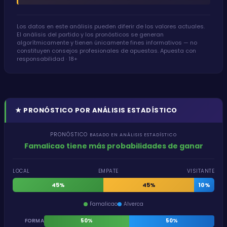
Los datos en este análisis pueden diferir de los valores actuales.
El análisis del partido y los pronósticos se generan
algorítmicamente y tienen únicamente fines informativos — no
constituyen consejos profesionales de apuestas. Apuesta con
responsabilidad · 18+
★
PRONÓSTICO POR ANÁLISIS ESTADÍSTICO
PRONÓSTICO
BASADO EN ANÁLISIS ESTADÍSTICO
Famalicao tiene más probabilidades de ganar
LOCAL
EMPATE
VISITANTE
45%
45%
10%
Famalicao
Alverca
FORMA
50%
50%