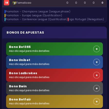
18
Famalicao
0
0
0
0
0
Promotion - Champions League (League phase)
Promotion - Europa League (Qualification)
Promotion - Conference League (Qualification)
Liga Portugal (Relegation)
BONOS DE APUESTAS
Bono Bet365
+
Haz clic aquí para más detalles
Bono Unibet
+
Haz clic aquí para más detalles
Bono Ladbrokes
+
Haz clic aquí para más detalles
Bono Bwin
+
Haz clic aquí para más detalles
Bono Betfair
+
Haz clic aquí para más detalles