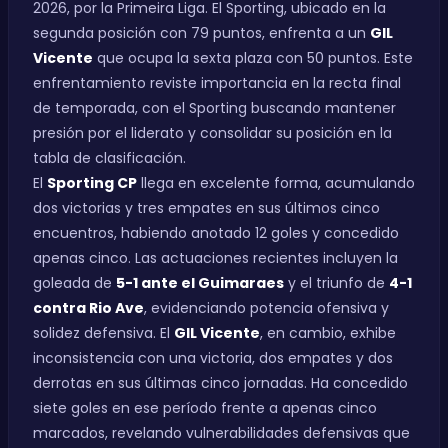
2026, por la Primeira Liga. El Sporting, ubicado en la
segunda posición con 79 puntos, enfrenta a un
GIL
Vicente
que ocupa la sexta plaza con 50 puntos. Este
enfrentamiento reviste importancia en la recta final
de temporada, con el Sporting buscando mantener
presión por el liderato y consolidar su posición en la
tabla de clasificación.
El
Sporting CP
llega en excelente forma, acumulando
dos victorias y tres empates en sus últimos cinco
encuentros, habiendo anotado 12 goles y concedido
apenas cinco. Las actuaciones recientes incluyen la
goleada de
5-1 ante el Guimaraes
y el triunfo de
4-1
contra Rio Ave
, evidenciando potencia ofensiva y
solidez defensiva. El
GIL Vicente
, en cambio, exhibe
inconsistencia con una victoria, dos empates y dos
derrotas en sus últimas cinco jornadas. Ha concedido
siete goles en ese período frente a apenas cinco
marcados, revelando vulnerabilidades defensivas que