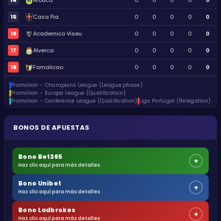
Arouca
0
0
0
0
0
15
Casa Pia
0
0
0
0
0
16
Academico Viseu
0
0
0
0
0
17
Alverca
0
0
0
0
0
18
Famalicao
0
0
0
0
0
Promotion - Champions League (League phase)
Promotion - Europa League (Qualification)
Promotion - Conference League (Qualification)
Liga Portugal (Relegation)
BONOS DE APUESTAS
Bono Bet365
+
Haz clic aquí para más detalles
Bono Unibet
+
Haz clic aquí para más detalles
Bono Ladbrokes
+
Haz clic aquí para más detalles