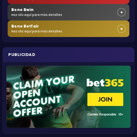
Bono Bwin
+
Haz clic aquí para más detalles
Bono Betfair
+
Haz clic aquí para más detalles
PUBLICIDAD