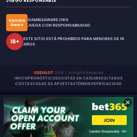
JUEGO RESPONSABLE
GAMBLEAWARE.ORG
Gamble
Aware
JUEGA CON RESPONSABILIDAD
ESTE SITIO ESTÁ PROHIBIDO PARA MENORES DE 18
18+
AÑOS
ODDSLOT
2026
| All Rights Reserved
INICIO
PRONÓSTICOS
CUOTAS EN CAÍDA
RESULTADOS
CUOTAS
CASAS DE APUESTAS
TÉRMINOS
PRIVACIDAD