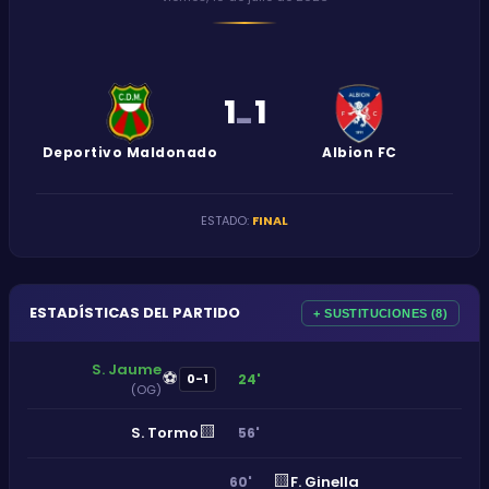
1
1
-
Deportivo Maldonado
Albion FC
ESTADO
:
FINAL
ESTADÍSTICAS DEL PARTIDO
+ SUSTITUCIONES (8)
S. Jaume
⚽
24'
0-1
(OG)
🟨
S. Tormo
56'
🟨
F. Ginella
60'