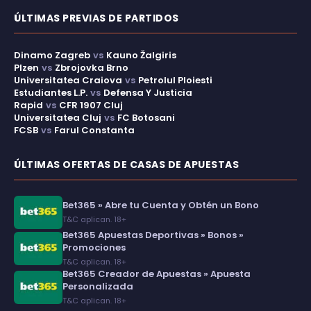
ÚLTIMAS PREVIAS DE PARTIDOS
Dinamo Zagreb
vs
Kauno Žalgiris
Plzen
vs
Zbrojovka Brno
Universitatea Craiova
vs
Petrolul Ploiesti
Estudiantes L.P.
vs
Defensa Y Justicia
Rapid
vs
CFR 1907 Cluj
Universitatea Cluj
vs
FC Botosani
FCSB
vs
Farul Constanta
ÚLTIMAS OFERTAS DE CASAS DE APUESTAS
Bet365 » Abre tu Cuenta y Obtén un Bono
T&C aplican. 18+
Bet365 Apuestas Deportivas » Bonos »
Promociones
T&C aplican. 18+
Bet365 Creador de Apuestas » Apuesta
Personalizada
T&C aplican. 18+