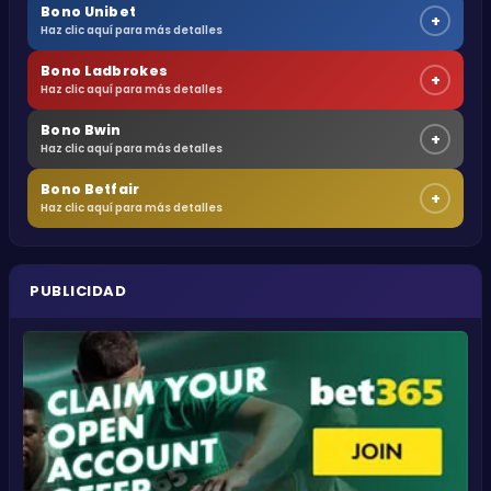
Bono Unibet
+
Haz clic aquí para más detalles
Bono Ladbrokes
+
Haz clic aquí para más detalles
Bono Bwin
+
Haz clic aquí para más detalles
Bono Betfair
+
Haz clic aquí para más detalles
PUBLICIDAD