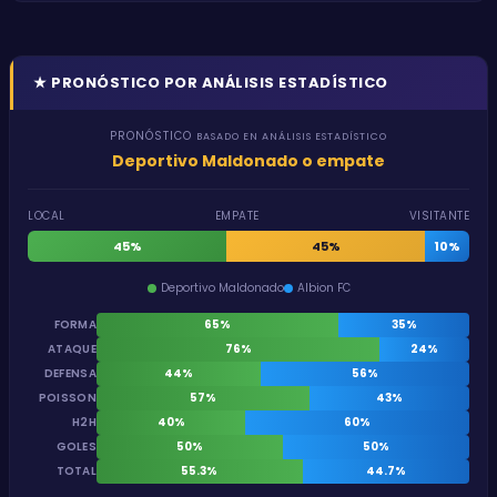
★
PRONÓSTICO POR ANÁLISIS ESTADÍSTICO
PRONÓSTICO
BASADO EN ANÁLISIS ESTADÍSTICO
Deportivo Maldonado o empate
LOCAL
EMPATE
VISITANTE
45%
45%
10%
Deportivo Maldonado
Albion FC
FORMA
65%
35%
ATAQUE
76%
24%
DEFENSA
44%
56%
POISSON
57%
43%
H2H
40%
60%
GOLES
50%
50%
TOTAL
55.3%
44.7%