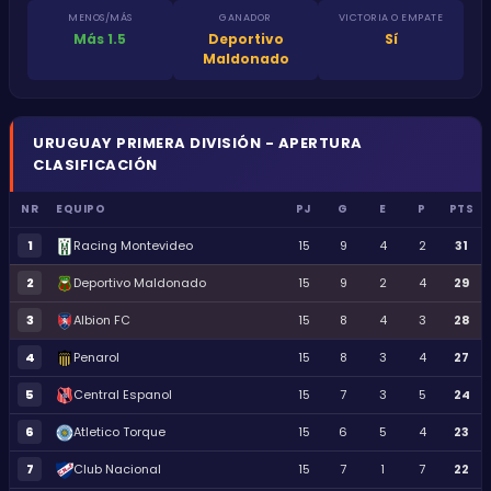
MENOS/MÁS
GANADOR
VICTORIA O EMPATE
Más 1.5
Deportivo
Sí
Maldonado
URUGUAY
PRIMERA DIVISIÓN - APERTURA
CLASIFICACIÓN
NR
EQUIPO
PJ
G
E
P
PTS
1
Racing Montevideo
15
9
4
2
31
2
Deportivo Maldonado
15
9
2
4
29
3
Albion FC
15
8
4
3
28
4
Penarol
15
8
3
4
27
5
Central Espanol
15
7
3
5
24
6
Atletico Torque
15
6
5
4
23
7
Club Nacional
15
7
1
7
22