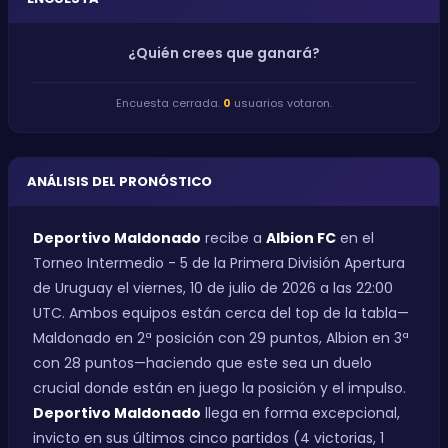
¿Quién crees que ganará?
Encuesta cerrada.
0
usuarios votaron.
ANÁLISIS DEL PRONÓSTICO
Deportivo Maldonado
recibe a
Albion FC
en el
Torneo Intermedio - 5 de la Primera División Apertura
de Uruguay el viernes, 10 de julio de 2026 a las 22:00
UTC. Ambos equipos están cerca del top de la tabla—
Maldonado en 2ª posición con 29 puntos, Albion en 3ª
con 28 puntos—haciendo que este sea un duelo
crucial donde están en juego la posición y el impulso.
Deportivo Maldonado
llega en forma excepcional,
invicto en sus últimos cinco partidos (4 victorias, 1