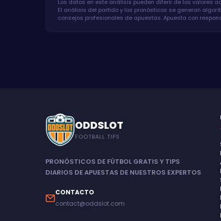
Los datos en este análisis pueden diferir de los valores a
El análisis del partido y los pronósticos se generan algo
consejos profesionales de apuestas. Apuesta con respons
ODDSLOT
FOOTBALL TIPS
PRONÓSTICOS DE FÚTBOL GRATIS Y TIPS
DIARIOS DE APUESTAS DE NUESTROS EXPERTOS
CONTACTO
contact@oddslot.com