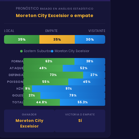
PRONÓSTICO
BASADO EN ANÁLISIS ESTADÍSTICO
Moreton City Excelsior o empate
LOCAL
EMPATE
VISITANTE
35%
35%
30%
Eastern Suburbs
Moreton City Excelsior
FORMA
63%
38%
ATAQUE
48%
52%
DEFENSA
73%
27%
POISSON
55%
45%
H2H
9%
91%
GOLES
21%
79%
TOTAL
44.8%
55.3%
GANADOR
VICTORIA O EMPATE
Moreton City
Sí
Excelsior