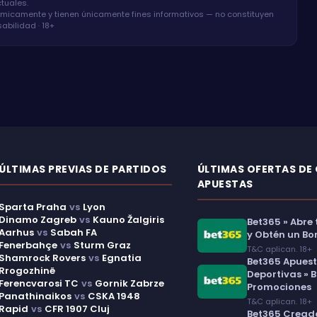
ctuales.
rítmicamente y tienen únicamente fines informativos — no constituyen
abilidad · 18+
ÚLTIMAS PREVIAS DE PARTIDOS
ÚLTIMAS OFERTAS DE
APUESTAS
Sparta Praha
vs
Lyon
Dinamo Zagreb
vs
Kauno Žalgiris
Bet365 » Abre
Aarhus
vs
Sabah FA
y Obtén un Bo
Fenerbahçe
vs
Sturm Graz
T&C aplican. 18+
Shamrock Rovers
vs
Egnatia
Bet365 Apues
Rrogozhinë
Deportivas » 
Ferencvarosi TC
vs
Gornik Zabrze
Promociones
Panathinaikos
vs
CSKA 1948
T&C aplican. 18+
Rapid
vs
CFR 1907 Cluj
Bet365 Cread