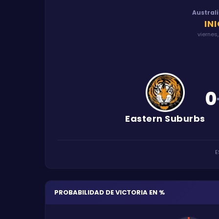
Austral
IN
viernes
0
Eastern Suburbs
E
PROBABILIDAD DE VICTORIA EN %