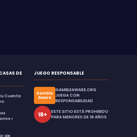
 CASAS DE
JUEGO RESPONSABLE
GAMBLEAWARE.ORG
Gamble
JUEGA CON
 tu Cuenta
Aware
RESPONSABILIDAD
no
ESTE SITIO ESTÁ PROHIBIDO
tas
18+
PARA MENORES DE 18 AÑOS
Bonos »
or de