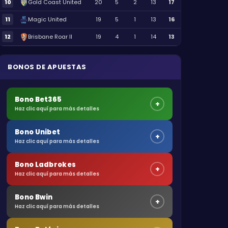
10
Gold Coast United
20
5
2
13
17
11
Magic United
19
5
1
13
16
12
Brisbane Roar II
19
4
1
14
13
BONOS DE APUESTAS
Bono Bet365
+
Haz clic aquí para más detalles
Bono Unibet
+
Haz clic aquí para más detalles
Bono Ladbrokes
+
Haz clic aquí para más detalles
Bono Bwin
+
Haz clic aquí para más detalles