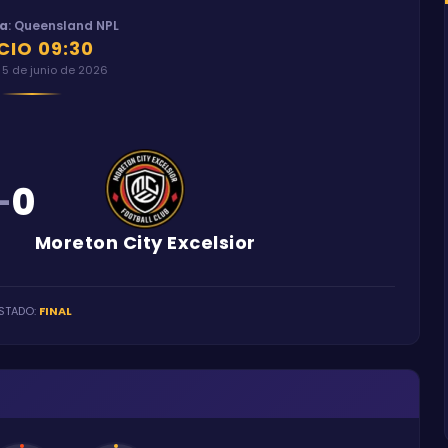
ia
:
Queensland NPL
ICIO
09:30
, 5 de junio de 2026
0
-
Moreton City Excelsior
STADO
:
FINAL