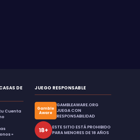
 CASAS DE
JUEGO RESPONSABLE
GAMBLEAWARE.ORG
Gamble
JUEGA CON
 tu Cuenta
Aware
RESPONSABILIDAD
no
ESTE SITIO ESTÁ PROHIBIDO
tas
18+
PARA MENORES DE 18 AÑOS
Bonos »