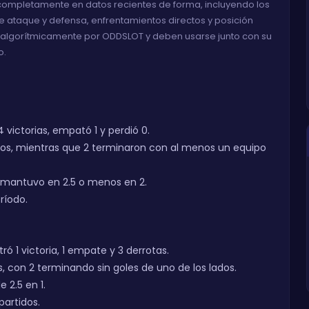
completamente en datos recientes de forma, incluyendo los
de ataque y defensa, enfrentamientos directos y posición
os algorítmicamente por ODDSLOT y deben usarse junto con su
o.
4
victorias
, empató
1
y perdió
0
.
dos, mientras que
2
terminaron con al menos un equipo
 mantuvo en 2.5 o menos en
2
.
ríodo.
stró
1
victoria
,
1
empate
y
3
derrotas
.
s, con
2
terminando sin goles de uno de los lados.
e 2.5 en
1
.
partidos.