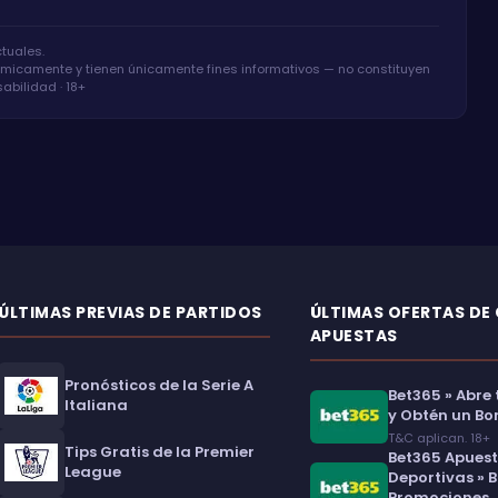
ctuales.
rítmicamente y tienen únicamente fines informativos — no constituyen
abilidad · 18+
ÚLTIMAS PREVIAS DE PARTIDOS
ÚLTIMAS OFERTAS DE
APUESTAS
Pronósticos de la Serie A
Bet365 » Abre
Italiana
y Obtén un Bo
T&C aplican. 18+
Tips Gratis de la Premier
Bet365 Apues
League
Deportivas » 
Promociones