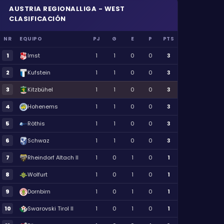
AUSTRIA
REGIONALLIGA - WEST
CLASIFICACIÓN
NR
EQUIPO
PJ
G
E
P
PTS
1
Imst
1
1
0
0
3
2
Kufstein
1
1
0
0
3
3
Kitzbühel
1
1
0
0
3
4
Hohenems
1
1
0
0
3
5
Röthis
1
1
0
0
3
6
Schwaz
1
1
0
0
3
7
Rheindorf Altach II
1
0
1
0
1
8
Wolfurt
1
0
1
0
1
9
Dornbirn
1
0
1
0
1
10
Swarovski Tirol II
1
0
1
0
1