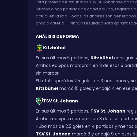
Esta previa de
Kitzbühel
vs
TSV St. Johann
se basa 
últimos cinco partidos de cada equipo, registros 
actual en la liga. Todos los análisis son generad
propio criterio — ningún resultado está garantizad
ANÁLISIS DE FORMA
Kitzbühel
En sus últimos
5
partidos,
Kitzbühel
consiguió
Ambos equipos marcaron en
3
de esos
5
parti
sin marcar.
El total superó los 2.5 goles en
3
ocasiones
y se
Kitzbühel
marcó
15
goles y encajó
4
en ese pe
TSV St. Johann
En sus últimos
5
partidos,
TSV St. Johann
regi
Ambos equipos marcaron en
3
de esos partido
Hubo más de 2.5 goles en
4
partidos
y menos d
TSV St. Johann
marcó
8
y encajó
9
en esos
5