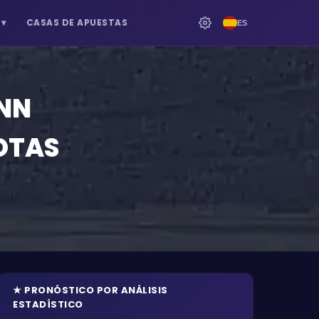
▾
CASAS DE APUESTAS
ES
ANN
UOTAS
★
PRONÓSTICO POR ANÁLISIS
ESTADÍSTICO