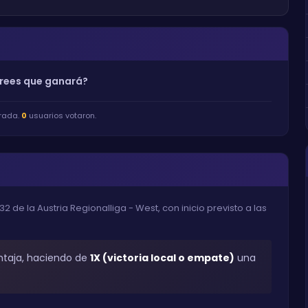
rees que ganará?
rada.
0
usuarios votaron.
 32
de la
Austria
Regionalliga - West
, con inicio previsto a las
ntaja, haciendo de
1X (victoria local o empate)
una