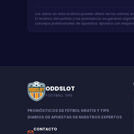
Los datos en este análisis pueden diferir de los valores a
El análisis del partido y los pronósticos se generan algo
consejos profesionales de apuestas. Apuesta con respons
ODDSLOT
FOOTBALL TIPS
PRONÓSTICOS DE FÚTBOL GRATIS Y TIPS
DIARIOS DE APUESTAS DE NUESTROS EXPERTOS
CONTACTO