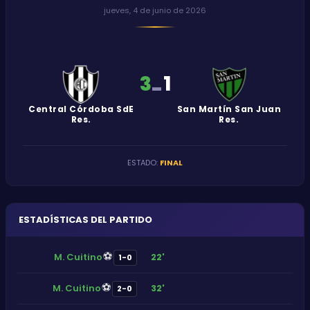
jueves, 4 de junio de 2026
3
1
-
Central Córdoba SdE
San Martín San Juan
Res.
Res.
ESTADO
:
FINAL
ESTADÍSTICAS DEL PARTIDO
⚽
M. Cuitino
22'
1-0
⚽
M. Cuitino
32'
2-0