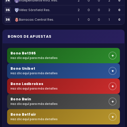
34
Independiente Riva. Res.
2
0
0
2
0
35
Vélez Sársfield Res.
2
0
0
2
0
36
Barracas Central Res.
1
0
0
1
0
BONOS DE APUESTAS
Bono Bet365
+
Haz clic aquí para más detalles
Bono Unibet
+
Haz clic aquí para más detalles
Bono Ladbrokes
+
Haz clic aquí para más detalles
Bono Bwin
+
Haz clic aquí para más detalles
Bono Betfair
+
Haz clic aquí para más detalles