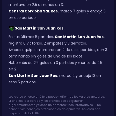
mantuvo en 2.5 o menos en
3
.
Central Córdoba SdE Res.
marcó
7
goles y encajó
5
en ese período.
San Martín San Juan Res.
En sus últimos
5
partidos,
San Martín San Juan Res.
registró
0
victorias
,
2
empates
y
3
derrotas
.
Ambos equipos marcaron en
2
de esos partidos, con
3
terminando sin goles de uno de los lados.
Hubo más de 2.5 goles en
3
partidos
y menos de 2.5
en
2
.
San Martín San Juan Res.
marcó
2
y encajó
13
en
esos
5
partidos.
Los datos en este análisis pueden diferir de los valores actuales.
El análisis del partido y los pronósticos se generan
algorítmicamente y tienen únicamente fines informativos — no
constituyen consejos profesionales de apuestas. Apuesta con
responsabilidad · 18+