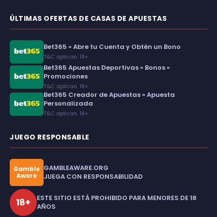
ÚLTIMAS OFERTAS DE CASAS DE APUESTAS
Bet365 » Abre tu Cuenta y Obtén un Bono
T&C aplican. 18+
Bet365 Apuestas Deportivas » Bonos »
Promociones
T&C aplican. 18+
Bet365 Creador de Apuestas » Apuesta
Personalizada
T&C aplican. 18+
JUEGO RESPONSABLE
GAMBLEAWARE.ORG
Gamble
Aware
JUEGA CON RESPONSABILIDAD
ESTE SITIO ESTÁ PROHIBIDO PARA MENORES DE 18
18+
AÑOS