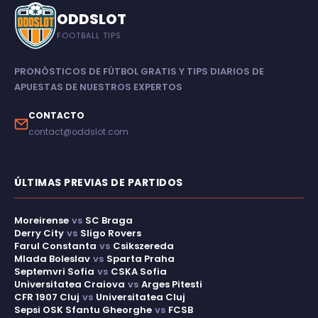
ODDSLOT
FOOTBALL TIPS
PRONÓSTICOS DE FÚTBOL GRATIS Y TIPS DIARIOS DE
APUESTAS DE NUESTROS EXPERTOS
CONTACTO
contact@oddslot.com
ÚLTIMAS PREVIAS DE PARTIDOS
Moreirense
vs
SC Braga
Derry City
vs
Sligo Rovers
Farul Constanta
vs
Csikszereda
Mlada Boleslav
vs
Sparta Praha
Septemvri Sofia
vs
CSKA Sofia
Universitatea Craiova
vs
Arges Pitesti
CFR 1907 Cluj
vs
Universitatea Cluj
Sepsi OSK Sfantu Gheorghe
vs
FCSB