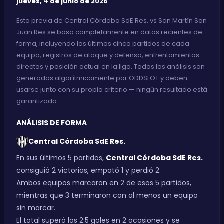
jueves, 4 de junio de 2026
.
Esta previa de
Central Córdoba SdE Res.
vs
San Martín San
Juan Res.
se basa completamente en datos recientes de
forma, incluyendo los últimos cinco partidos de cada
equipo, registros de ataque y defensa, enfrentamientos
directos y posición actual en la liga. Todos los análisis son
generados algorítmicamente por ODDSLOT y deben
usarse junto con su propio criterio — ningún resultado está
garantizado.
ANÁLISIS DE FORMA
Central Córdoba SdE Res.
En sus últimos
5
partidos,
Central Córdoba SdE Res.
consiguió
2
victorias
, empató
1
y perdió
2
.
Ambos equipos marcaron en
2
de esos
5
partidos,
mientras que
3
terminaron con al menos un equipo
sin marcar.
El total superó los 2.5 goles en
2
ocasiones
y se