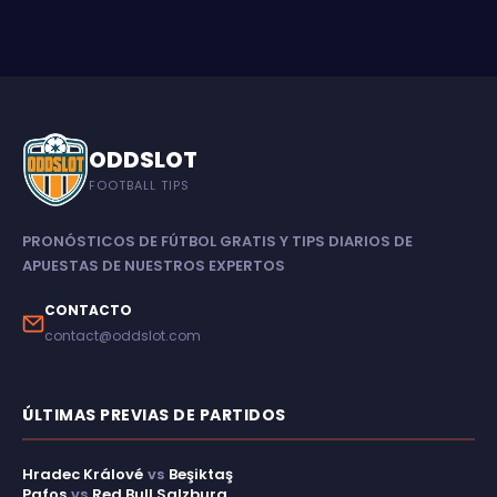
ODDSLOT
FOOTBALL TIPS
PRONÓSTICOS DE FÚTBOL GRATIS Y TIPS DIARIOS DE
APUESTAS DE NUESTROS EXPERTOS
CONTACTO
contact@oddslot.com
ÚLTIMAS PREVIAS DE PARTIDOS
Hradec Králové
vs
Beşiktaş
Pafos
vs
Red Bull Salzburg