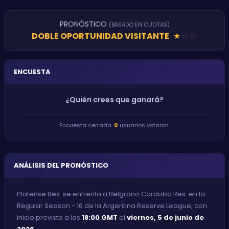
PRONÓSTICO
(BASADO EN CUOTAS)
DOBLE OPORTUNIDAD VISITANTE
★
★
★
ENCUESTA
¿Quién crees que ganará?
Encuesta cerrada.
0
usuarios votaron.
ANÁLISIS DEL PRONÓSTICO
Platense Res.
se enfrenta a
Belgrano Córdoba Res.
en la
Regular Season - 16
de la
Argentina
Reserve League
, con
inicio previsto a las
18:00
GMT
el
viernes, 5 de junio de