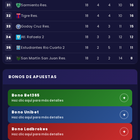
31
Sarmiento Res.
18
4
4
10
16
32
Tigre Res.
18
4
4
10
16
33
Godoy Cruz Res.
18
4
3
11
15
34
Atl. Rafaela 2
18
3
3
12
12
35
Estudiantes Rio Cuarto 2
18
2
5
11
11
36
San Martín San Juan Res.
18
2
2
14
8
BONOS DE APUESTAS
Bono Bet365
+
Haz clic aquí para más detalles
Bono Unibet
+
Haz clic aquí para más detalles
Bono Ladbrokes
+
Haz clic aquí para más detalles