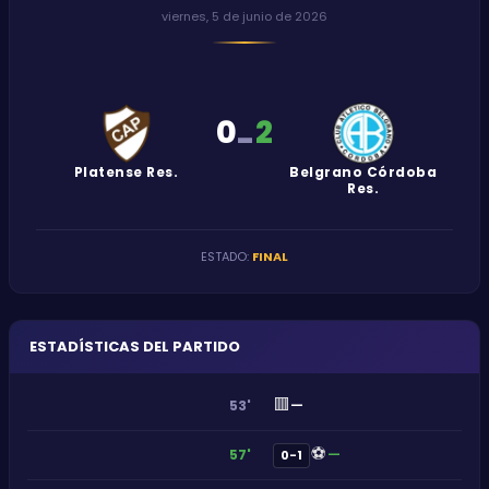
viernes, 5 de junio de 2026
0
2
-
Platense Res.
Belgrano Córdoba
Res.
ESTADO
:
FINAL
ESTADÍSTICAS DEL PARTIDO
🟥
—
53'
⚽
—
57'
0-1