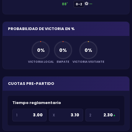
⚽
—
88'
0-2
PROBABILIDAD DE VICTORIA EN %
0
%
0
%
0
%
VICTORIA LOCAL
EMPATE
VICTORIA VISITANTE
CUOTAS PRE-PARTIDO
Tiempo reglamentario
3.00
3.10
2.30
1
X
2
▲