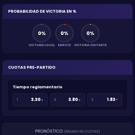
PROBABILIDAD DE VICTORIA EN %
0
%
0
%
0
%
VICTORIA LOCAL
EMPATE
VICTORIA VISITANTE
CUOTAS PRE-PARTIDO
Tiempo reglamentario
3.30
3.80
1.83
1
X
2
▲
▲
▼
PRONÓSTICO
(BASADO EN CUOTAS)