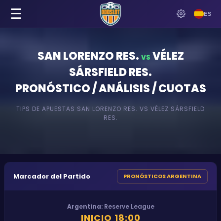
☰
ES
SAN LORENZO RES.
VÉLEZ
VS
SÁRSFIELD RES.
PRONÓSTICO / ANÁLISIS / CUOTAS
TIPS DE APUESTAS
SAN LORENZO RES.
VS
VÉLEZ SÁRSFIELD
RES.
Marcador del Partido
PRONÓSTICOS ARGENTINA
Argentina
:
Reserve League
INICIO
18:00