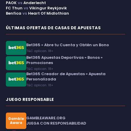
PAOK
vs
Anderlecht
FC Thun
vs
Vikingur Reykjavik
Benfica
vs
Heart Of Midlothian
ÚLTIMAS OFERTAS DE CASAS DE APUESTAS
Bet365 » Abre tu Cuenta y Obtén un Bono
T&C aplican. 18+
Bet365 Apuestas Deportivas » Bonos »
Promociones
T&C aplican. 18+
Bet365 Creador de Apuestas » Apuesta
Personalizada
T&C aplican. 18+
JUEGO RESPONSABLE
GAMBLEAWARE.ORG
Gamble
Aware
JUEGA CON RESPONSABILIDAD