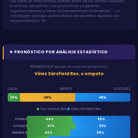
Los datos en este análisis pueden diferir de los valores actuales.
El análisis del partido y los pronósticos se generan
algorítmicamente y tienen únicamente fines informativos — no
constituyen consejos profesionales de apuestas. Apuesta con
responsabilidad · 18+
★
PRONÓSTICO POR ANÁLISIS ESTADÍSTICO
PRONÓSTICO
BASADO EN ANÁLISIS ESTADÍSTICO
Vélez Sársfield Res. o empate
LOCAL
EMPATE
VISITANTE
10%
45%
45%
San Lorenzo Res.
Vélez Sársfield Res.
FORMA
44%
56%
ATAQUE
47%
53%
DEFENSA
42%
58%