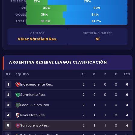
POISSON
21%
79%
H2H
40%
60%
GOLES
36%
64%
TOTAL
38.3%
61.7%
GANADOR
VICTORIA O EMPATE
Vélez Sársfield Res.
Sí
ARGENTINA
RESERVE LEAGUE
CLASIFICACIÓN
NR
EQUIPO
PJ
G
E
P
PTS
1
Independiente Res.
2
2
0
0
6
2
Sarmiento Res.
2
2
0
0
6
3
Boca Juniors Res.
2
1
1
0
4
4
River Plate Res.
2
1
1
0
4
5
San Lorenzo Res.
2
1
1
0
4