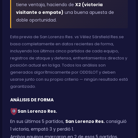
tiene ventaja, haciendo de
X2 (victoria
visitante o empate)
una buena apuesta de
doble oportunidad.
Esta previa de
San Lorenzo Res.
vs
Vélez Sársfield Res.
se
basa completamente en datos recientes de forma,
incluyendo los últimos cinco partidos de cada equipo,
registros de ataque y defensa, enfrentamientos directos y
posición actual en la liga. Todos los análisis son
generados algorítmicamente por ODDSLOT y deben
usarse junto con su propio criterio — ningún resultado está
garantizado.
ANÁLISIS DE FORMA
San Lorenzo Res.
En sus últimos
5
partidos,
San Lorenzo Res.
consiguió
1
victoria
, empató
3
y perdió
1
.
Ambos equipos marcaron en
2
de esos
5
partidos,