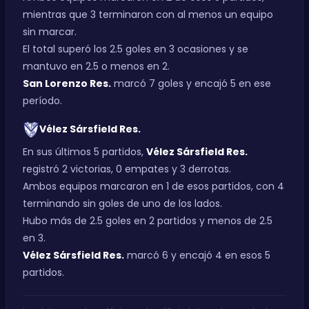
mientras que
3
terminaron con al menos un equipo
sin marcar.
El total superó los 2.5 goles en
3
ocasiones
y se
mantuvo en 2.5 o menos en
2
.
San Lorenzo Res.
marcó
7
goles y encajó
5
en ese
período.
Vélez Sársfield Res.
En sus últimos
5
partidos,
Vélez Sársfield Res.
registró
2
victorias
,
0
empates
y
3
derrotas
.
Ambos equipos marcaron en
1
de esos partidos, con
4
terminando sin goles de uno de los lados.
Hubo más de 2.5 goles en
2
partidos
y menos de 2.5
en
3
.
Vélez Sársfield Res.
marcó
6
y encajó
4
en esos
5
partidos.