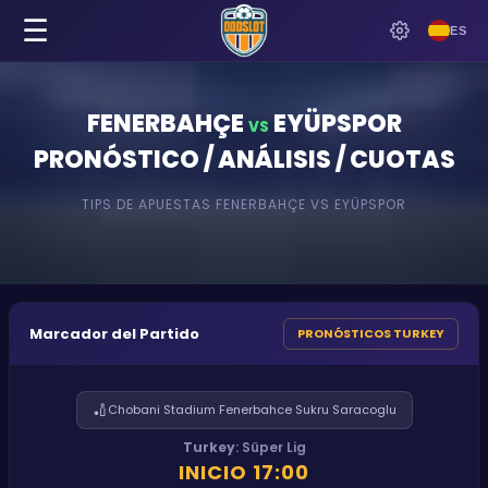
☰
ES
FENERBAHÇE
EYÜPSPOR
VS
PRONÓSTICO / ANÁLISIS / CUOTAS
TIPS DE APUESTAS
FENERBAHÇE
VS
EYÜPSPOR
Marcador del Partido
PRONÓSTICOS TURKEY
🏏
Chobani Stadium Fenerbahce Sukru Saracoglu
Turkey
:
Süper Lig
INICIO
17:00