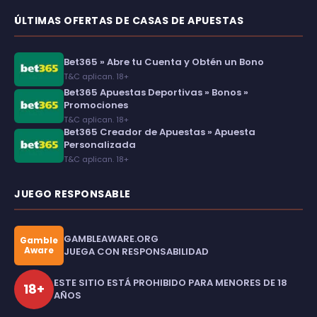
ÚLTIMAS OFERTAS DE CASAS DE APUESTAS
Bet365 » Abre tu Cuenta y Obtén un Bono
T&C aplican. 18+
Bet365 Apuestas Deportivas » Bonos »
Promociones
T&C aplican. 18+
Bet365 Creador de Apuestas » Apuesta
Personalizada
T&C aplican. 18+
JUEGO RESPONSABLE
GAMBLEAWARE.ORG
Gamble
Aware
JUEGA CON RESPONSABILIDAD
ESTE SITIO ESTÁ PROHIBIDO PARA MENORES DE 18
18+
AÑOS