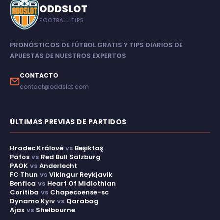
ODDSLOT
FOOTBALL TIPS
PRONÓSTICOS DE FÚTBOL GRATIS Y TIPS DIARIOS DE
APUESTAS DE NUESTROS EXPERTOS
CONTACTO
contact@oddslot.com
ÚLTIMAS PREVIAS DE PARTIDOS
Hradec Králové
vs
Beşiktaş
Pafos
vs
Red Bull Salzburg
PAOK
vs
Anderlecht
FC Thun
vs
Vikingur Reykjavik
Benfica
vs
Heart Of Midlothian
Coritiba
vs
Chapecoense-sc
Dynamo Kyiv
vs
Qarabag
Ajax
vs
Shelbourne