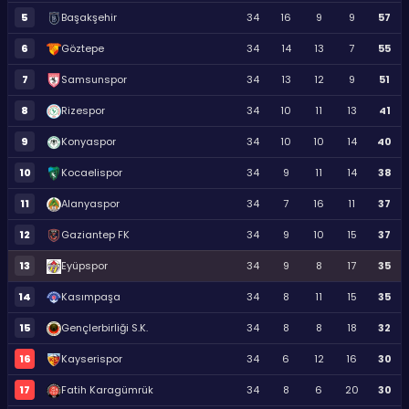
5
Başakşehir
34
16
9
9
57
6
Göztepe
34
14
13
7
55
7
Samsunspor
34
13
12
9
51
8
Rizespor
34
10
11
13
41
9
Konyaspor
34
10
10
14
40
10
Kocaelispor
34
9
11
14
38
11
Alanyaspor
34
7
16
11
37
12
Gaziantep FK
34
9
10
15
37
13
Eyüpspor
34
9
8
17
35
14
Kasımpaşa
34
8
11
15
35
15
Gençlerbirliği S.K.
34
8
8
18
32
16
Kayserispor
34
6
12
16
30
17
Fatih Karagümrük
34
8
6
20
30