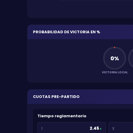
PROBABILIDAD DE VICTORIA EN %
0
%
VICTORIA LOCAL
CUOTAS PRE-PARTIDO
Tiempo reglamentario
2.45
1
X
▲