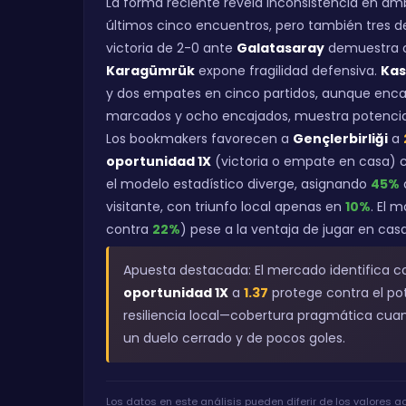
La forma reciente revela inconsistencia en a
últimos cinco encuentros, pero también tres de
victoria de 2-0 ante
Galatasaray
demuestra ca
Karagümrük
expone fragilidad defensiva.
Ka
y dos empates en cinco partidos, aunque enca
marcados y ocho encajados, muestra potencial 
Los bookmakers favorecen a
Gençlerbirliği
a
oportunidad 1X
(victoria o empate en casa) 
el modelo estadístico diverge, asignando
45%
visitante, con triunfo local apenas en
10%
. El 
contra
22%
) pese a la ventaja de jugar en casa
Apuesta destacada: El mercado identifica c
oportunidad 1X
a
1.37
protege contra el po
resiliencia local—cobertura pragmática cuan
un duelo cerrado y de pocos goles.
Los datos en este análisis pueden diferir de los valores a