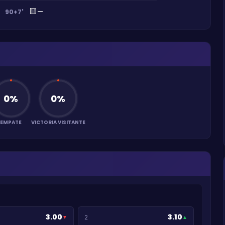
🟨
—
90+7'
0
%
0
%
EMPATE
VICTORIA VISITANTE
3.00
3.10
2
▼
▲