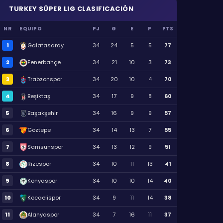
TURKEY
SÜPER LIG
CLASIFICACIÓN
NR
EQUIPO
PJ
G
E
P
PTS
1
Galatasaray
34
24
5
5
77
2
Fenerbahçe
34
21
10
3
73
3
Trabzonspor
34
20
10
4
70
4
Beşiktaş
34
17
9
8
60
5
Başakşehir
34
16
9
9
57
6
Göztepe
34
14
13
7
55
7
Samsunspor
34
13
12
9
51
8
Rizespor
34
10
11
13
41
9
Konyaspor
34
10
10
14
40
10
Kocaelispor
34
9
11
14
38
11
Alanyaspor
34
7
16
11
37