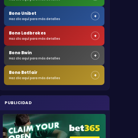
Bono Unibet
+
Haz clic aquí para más detalles
Bono Ladbrokes
+
Haz clic aquí para más detalles
Bono Bwin
+
Haz clic aquí para más detalles
Bono Betfair
+
Haz clic aquí para más detalles
PUBLICIDAD