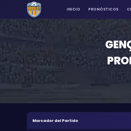
INICIO
PRONÓSTICOS
C
GENÇ
PRON
Marcador del Partido