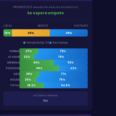
PRONÓSTICO
BASADO EN ANÁLISIS ESTADÍSTICO
Se espera empate
LOCAL
EMPATE
VISITANTE
10%
45%
45%
Gençlerbirliği S.K.
Kasımpaşa
FORMA
27%
73%
ATAQUE
22%
78%
DEFENSA
50%
50%
POISSON
58%
42%
H2H
29%
71%
GOLES
25%
75%
TOTAL
35.2%
64.8%
VICTORIA O EMPATE
No