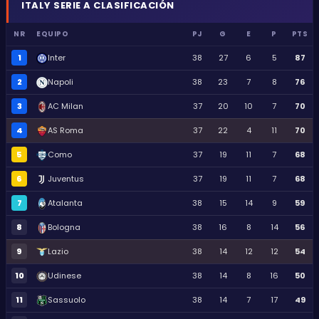
ITALY
SERIE A
CLASIFICACIÓN
NR
EQUIPO
PJ
G
E
P
PTS
1
Inter
38
27
6
5
87
2
Napoli
38
23
7
8
76
3
AC Milan
37
20
10
7
70
4
AS Roma
37
22
4
11
70
5
Como
37
19
11
7
68
6
Juventus
37
19
11
7
68
7
Atalanta
38
15
14
9
59
8
Bologna
38
16
8
14
56
9
Lazio
38
14
12
12
54
10
Udinese
38
14
8
16
50
11
Sassuolo
38
14
7
17
49