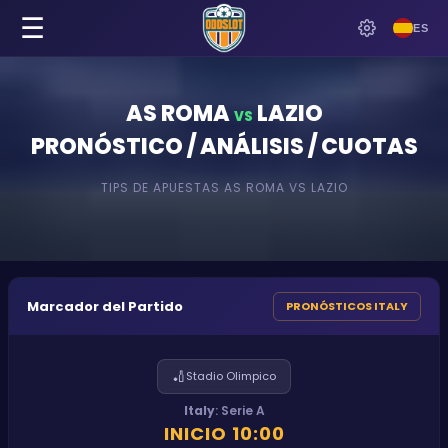
☰
ES
AS ROMA
LAZIO
VS
PRONÓSTICO / ANÁLISIS / CUOTAS
TIPS DE APUESTAS
AS ROMA
VS
LAZIO
Marcador del Partido
PRONÓSTICOS ITALY
🏏
Stadio Olimpico
Italy
:
Serie A
INICIO
10:00