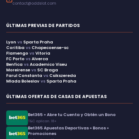
contact@oddslot.com
ÚLTIMAS PREVIAS DE PARTIDOS
Lyon
vs
Sparta Praha
Coritiba
vs
Chapecoense-sc
Flamengo
vs
Vitoria
FC Porto
vs
Alverca
Benfica
vs
Academico Viseu
Moreirense
vs
SC Braga
Farul Constanta
vs
Csikszereda
Mlada Boleslav
vs
Sparta Praha
ÚLTIMAS OFERTAS DE CASAS DE APUESTAS
Bet365 » Abre tu Cuenta y Obtén un Bono
T&C aplican. 18+
Bet365 Apuestas Deportivas » Bonos »
Promociones