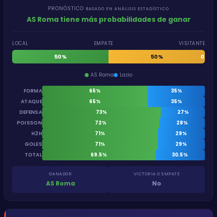
PRONÓSTICO
BASADO EN ANÁLISIS ESTADÍSTICO
AS Roma tiene más probabilidades de ganar
LOCAL
EMPATE
VISITANTE
50%
50%
0%
AS Roma
Lazio
FORMA
65%
35%
ATAQUE
65%
35%
DEFENSA
73%
27%
POISSON
72%
28%
H2H
71%
29%
GOLES
71%
29%
TOTAL
69.5%
30.5%
GANADOR
VICTORIA O EMPATE
AS Roma
No