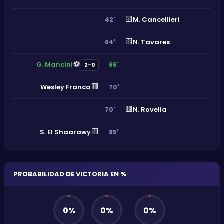
🟨
M. Cancellieri
42'
🟨
N. Tavares
64'
⚽
G. Mancini
66'
2-0
🟥
Wesley Franca
70'
🟥
N. Rovella
70'
🟨
S. El Shaarawy
85'
PROBABILIDAD DE VICTORIA EN %
0
%
0
%
0
%