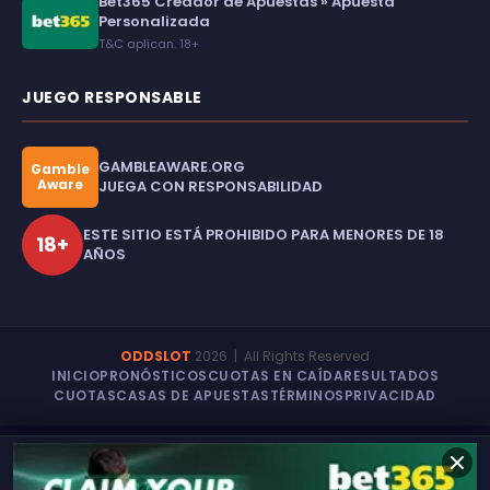
Bet365 Creador de Apuestas » Apuesta
Personalizada
T&C aplican. 18+
JUEGO RESPONSABLE
GAMBLEAWARE.ORG
Gamble
Aware
JUEGA CON RESPONSABILIDAD
ESTE SITIO ESTÁ PROHIBIDO PARA MENORES DE 18
18+
AÑOS
ODDSLOT
2026
| All Rights Reserved
INICIO
PRONÓSTICOS
CUOTAS EN CAÍDA
RESULTADOS
CUOTAS
CASAS DE APUESTAS
TÉRMINOS
PRIVACIDAD