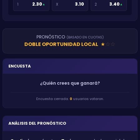
2.30
3.10
3.40
1
X
2
▲
▲
PRONÓSTICO
(BASADO EN CUOTAS)
DOBLE OPORTUNIDAD LOCAL
★
★
★
ENCUESTA
¿Quién crees que ganará?
Encuesta cerrada.
0
usuarios votaron.
ANÁLISIS DEL PRONÓSTICO