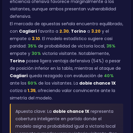
eficiencia ofensiva favorece marginalmente a los
visitantes, aunque ambos presentan vulnerabilidad
defensiva.
El mercado de apuestas señala encuentro equilibrado,
con
Cagliari
favorito a
2.30
,
Torino
a
3.20
y el
empate a
3.10
. El modelo estadístico sugiere casi
paridad:
35%
de probabilidad de victoria local,
35%
empate y
30%
victoria visitante. Notablemente,
Torino
posee ligera ventaja defensiva (54%) a pesar
de posición inferior en la tabla, mientras el ataque de
Cagliari
queda rezagado con evaluación de
40%
ante los
60%
de los visitantes. La
doble chance 1X
cotiza a
1.35
, ofreciendo valor convincente ante la
simetría del modelo.
Apuesta clave: La
doble chance 1X
representa
cobertura inteligente en partido donde el
modelo asigna probabilidad igual a victoria local