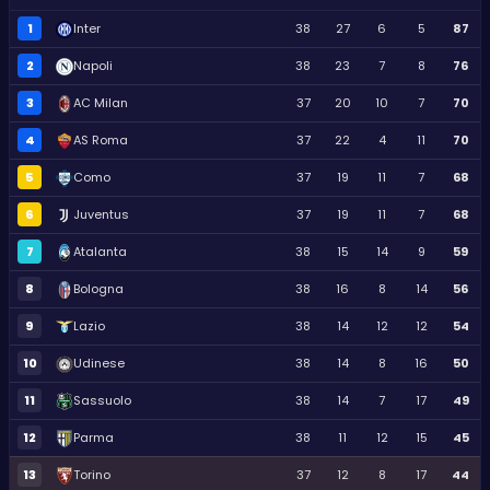
1
Inter
38
27
6
5
87
2
Napoli
38
23
7
8
76
3
AC Milan
37
20
10
7
70
4
AS Roma
37
22
4
11
70
5
Como
37
19
11
7
68
6
Juventus
37
19
11
7
68
7
Atalanta
38
15
14
9
59
8
Bologna
38
16
8
14
56
9
Lazio
38
14
12
12
54
10
Udinese
38
14
8
16
50
11
Sassuolo
38
14
7
17
49
12
Parma
38
11
12
15
45
13
Torino
37
12
8
17
44