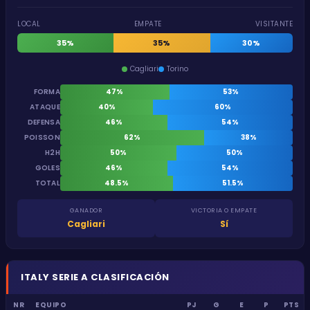
LOCAL
EMPATE
VISITANTE
35%
35%
30%
Cagliari
Torino
FORMA
47%
53%
ATAQUE
40%
60%
DEFENSA
46%
54%
POISSON
62%
38%
H2H
50%
50%
GOLES
46%
54%
TOTAL
48.5%
51.5%
GANADOR
VICTORIA O EMPATE
Cagliari
Sí
ITALY
SERIE A
CLASIFICACIÓN
NR
EQUIPO
PJ
G
E
P
PTS