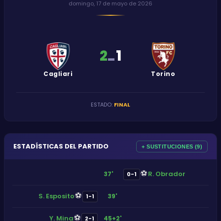
domingo, 17 de mayo de 2026
2
1
-
Cagliari
Torino
ESTADO
:
FINAL
ESTADÍSTICAS DEL PARTIDO
+ SUSTITUCIONES (9)
⚽
R. Obrador
37'
0-1
⚽
S. Esposito
39'
1-1
⚽
Y. Mina
45+2'
2-1