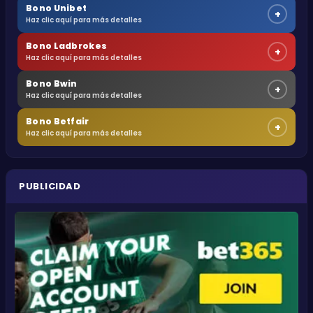
Bono Unibet
+
Haz clic aquí para más detalles
Bono Ladbrokes
+
Haz clic aquí para más detalles
Bono Bwin
+
Haz clic aquí para más detalles
Bono Betfair
+
Haz clic aquí para más detalles
PUBLICIDAD