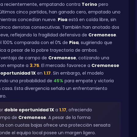
cia recientemente, empatando contra
Torino
pero
s últimos cinco partidos, han ganado cero, empatado uno
 mientras concedían nueve.
Pisa
está en caída libre, sin
n cinco derrotas consecutivas. También han anotado dos
eve, reflejando la fragilidad defensiva de
Cremonese
.
 del 100% comparada con el 0% de
Pisa
, sugiriendo que
ica a pesar de la pobre trayectoria de ambos.
la ventaja de campo de
Cremonese
, cotizando una
 con empate a
3.75
. El mercado favorece a
Cremonese
 oportunidad 1X
en
1.17
. Sin embargo, el modelo
iendo una probabilidad de
45%
para empate y victoria
n casa. Esta divergencia señala un enfrentamiento
ro.
or
doble oportunidad 1X
a
1.17
, ofreciendo
campo de
Cremonese
. A pesar de la forma
a con cuotas bajas ofrece una protección sensata
onde el equipo local posee un margen ligero.