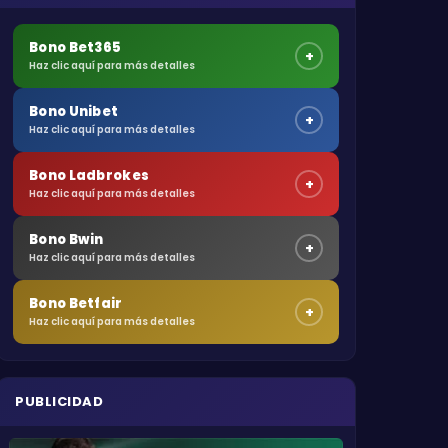
Bono Bet365
+
Haz clic aquí para más detalles
Bono Unibet
+
Haz clic aquí para más detalles
Bono Ladbrokes
+
Haz clic aquí para más detalles
Bono Bwin
+
Haz clic aquí para más detalles
Bono Betfair
+
Haz clic aquí para más detalles
PUBLICIDAD