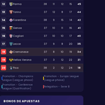
12
Parma
38
11
12
15
45
13
Torino
37
12
8
17
44
14
Fiorentina
38
9
15
14
42
15
Genoa
37
10
11
16
41
16
Cagliari
37
10
10
17
40
17
Lecce
37
9
8
20
35
18
Cremonese
37
8
10
19
34
19
Hellas Verona
37
3
12
22
21
20
Pisa
38
2
12
24
18
Promotion - Champions
Promotion - Europa League
League (League phase)
(League phase)
Promotion - Conference
Relegation - Serie B
League (Qualification)
BONOS DE APUESTAS