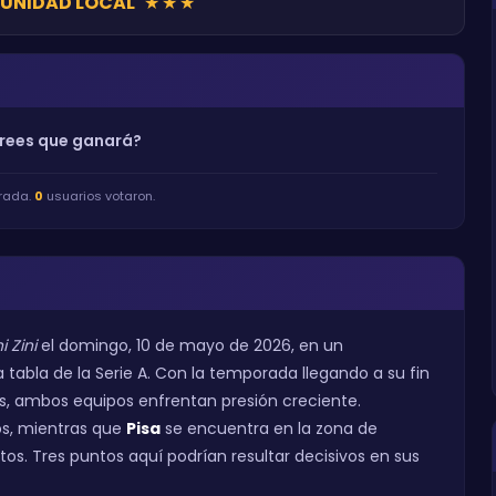
UNIDAD LOCAL
★
★
★
rees que ganará?
rada.
0
usuarios votaron.
 Zini
el domingo, 10 de mayo de 2026, en un
a tabla de la Serie A. Con la temporada llegando a su fin
, ambos equipos enfrentan presión creciente.
os, mientras que
Pisa
se encuentra en la zona de
os. Tres puntos aquí podrían resultar decisivos en sus