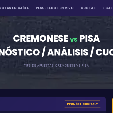
UOTAS EN CAÍDA
RESULTADOS EN VIVO
CUOTAS
LIGAS
CREMONESE
PISA
VS
ÓSTICO / ANÁLISIS / C
TIPS DE APUESTAS
CREMONESE
VS
PISA
PRONÓSTICOS ITALY