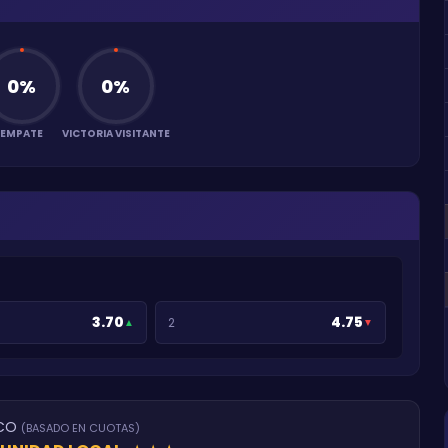
0
%
0
%
EMPATE
VICTORIA VISITANTE
3.70
4.75
2
▲
▼
CO
(BASADO EN CUOTAS)