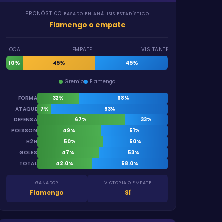
PRONÓSTICO
BASADO EN ANÁLISIS ESTADÍSTICO
Flamengo o empate
LOCAL
EMPATE
VISITANTE
10%
45%
45%
Gremio
Flamengo
FORMA
32%
68%
ATAQUE
7%
93%
DEFENSA
67%
33%
POISSON
49%
51%
H2H
50%
50%
GOLES
47%
53%
TOTAL
42.0%
58.0%
GANADOR
VICTORIA O EMPATE
Flamengo
Sí