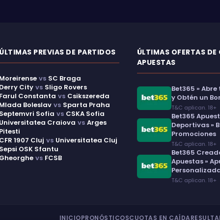
ÚLTIMAS PREVIAS DE PARTIDOS
ÚLTIMAS OFERTAS DE
APUESTAS
Moreirense
vs
SC Braga
Derry City
vs
Sligo Rovers
Bet365 » Abre
Farul Constanta
vs
Csikszereda
y Obtén un Bo
Mlada Boleslav
vs
Sparta Praha
T&C aplican. 18+
Septemvri Sofia
vs
CSKA Sofia
Bet365 Apues
Universitatea Craiova
vs
Arges
Deportivas » 
Pitesti
Promociones
CFR 1907 Cluj
vs
Universitatea Cluj
T&C aplican. 18+
Sepsi OSK Sfantu
Bet365 Cread
Gheorghe
vs
FCSB
Apuestas » Ap
Personalizad
T&C aplican. 18+
INICIO
PRONÓSTICOS
CUOTAS EN CAÍDA
RESULT