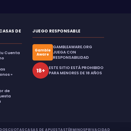
 CASAS DE
JUEGO RESPONSABLE
GAMBLEAWARE.ORG
Gamble
JUEGA CON
 tu Cuenta
Aware
RESPONSABILIDAD
no
ESTE SITIO ESTÁ PROHIBIDO
tas
18+
PARA MENORES DE 18 AÑOS
Bonos »
or de
uesta
a
ADOS
CUOTAS
CASAS DE APUESTAS
TÉRMINOS
PRIVACIDAD