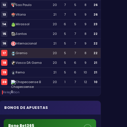
12
Sao Paulo
20
7
5
8
26
13
Vitoria
21
7
5
9
26
14
Mirassol
20
6
5
9
23
15
Santos
20
5
7
8
22
16
Internacional
21
5
7
9
22
17
Gremio
20
5
7
8
22
18
Vasco DA Gama
20
5
6
9
21
19
Remo
21
5
6
10
21
20
Chapecoense B
20
1
7
12
10
Relegation
BONOS DE APUESTAS
Bono Bet365