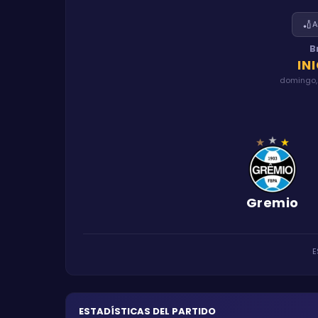
🏏
A
B
IN
domingo,
Gremio
E
ESTADÍSTICAS DEL PARTIDO