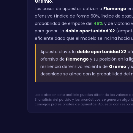
Gremio
.
Las casas de apuestas cotizan a
Flamengo
e
ofensivo (índice de forma 68%, índice de ataq
probabilidad de empate del
45%
y de victoria 
para ganar. La
doble oportunidad X2
(empate
eficiente dado que el modelo se inclina hacia 
Apuesta clave: la
doble oportunidad X2
ofr
ofensivo de
Flamengo
y su posición en la l
resiliencia defensiva reciente de
Gremio
y s
desenlace se alinea con la probabilidad del
Los datos en este análisis pueden diferir de los valores a
El análisis del partido y los pronósticos se generan algo
consejos profesionales de apuestas. Apuesta con respons