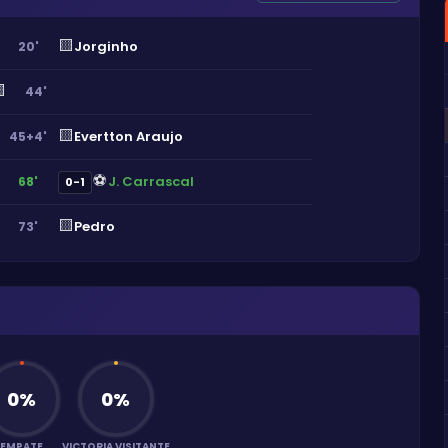
🟨
Jorginho
20'

44'
🟨
Evertton Araujo
45+4'
⚽
J. Carrascal
68'
0-1
🟨
Pedro
73'
0
%
0
%
EMPATE
VICTORIA VISITANTE