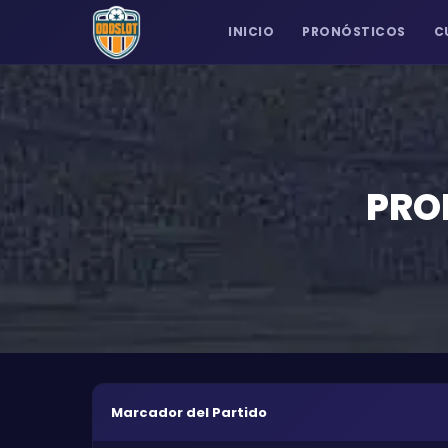
INICIO
PRONÓSTICOS
C
PRON
Marcador del Partido