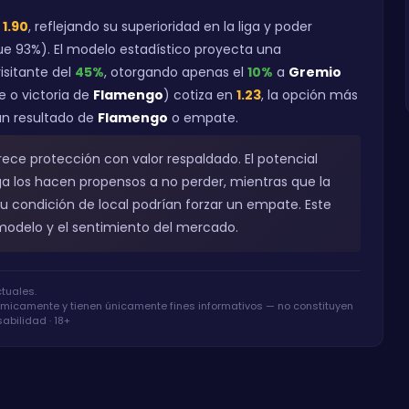
n
1.90
, reflejando su superioridad en la liga y poder
ue 93%). El modelo estadístico proyecta una
visitante del
45%
, otorgando apenas el
10%
a
Gremio
 o victoria de
Flamengo
) cotiza en
1.23
, la opción más
un resultado de
Flamengo
o empate.
ece protección con valor respaldado. El potencial
iga los hacen propensos a no perder, mientras que la
u condición de local podrían forzar un empate. Este
 modelo y el sentimiento del mercado.
ctuales.
rítmicamente y tienen únicamente fines informativos — no constituyen
abilidad · 18+