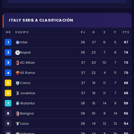
ITALY
SERIE A
CLASIFICACIÓN
NR
EQUIPO
PJ
G
E
P
PTS
1
Inter
38
27
6
5
87
2
Napoli
38
23
7
8
76
3
AC Milan
37
20
10
7
70
4
AS Roma
37
22
4
11
70
5
Como
37
19
11
7
68
6
Juventus
37
19
11
7
68
7
Atalanta
38
15
14
9
59
8
Bologna
38
16
8
14
56
9
Lazio
38
14
12
12
54
10
Udinese
38
14
8
16
50