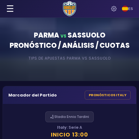
☰
ES
PARMA
SASSUOLO
VS
PRONÓSTICO / ANÁLISIS / CUOTAS
TIPS DE APUESTAS
PARMA
VS
SASSUOLO
Marcador del Partido
PRONÓSTICOS ITALY
🏏
Stadio Ennio Tardini
Italy
:
Serie A
INICIO
13:00