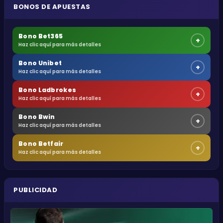
BONOS DE APUESTAS
Bono Bet365
+
Haz clic aquí para más detalles
Bono Unibet
+
Haz clic aquí para más detalles
Bono Ladbrokes
+
Haz clic aquí para más detalles
Bono Bwin
+
Haz clic aquí para más detalles
Bono Betfair
+
Haz clic aquí para más detalles
PUBLICIDAD