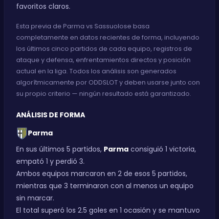
favoritos claros.
Esta previa de
Parma
vs
Sassuolo
se basa
completamente en datos recientes de forma, incluyendo
los últimos cinco partidos de cada equipo, registros de
ataque y defensa, enfrentamientos directos y posición
actual en la liga. Todos los análisis son generados
algorítmicamente por ODDSLOT y deben usarse junto con
su propio criterio — ningún resultado está garantizado.
ANÁLISIS DE FORMA
Parma
En sus últimos
5
partidos,
Parma
consiguió
1
victoria
,
empató
1
y perdió
3
.
Ambos equipos marcaron en
2
de esos
5
partidos,
mientras que
3
terminaron con al menos un equipo
sin marcar.
El total superó los 2.5 goles en
1
ocasión
y se mantuvo