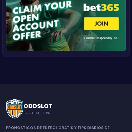
ODDSLOT
FOOTBALL TIPS
PRONÓSTICOS DE FÚTBOL GRATIS Y TIPS DIARIOS DE