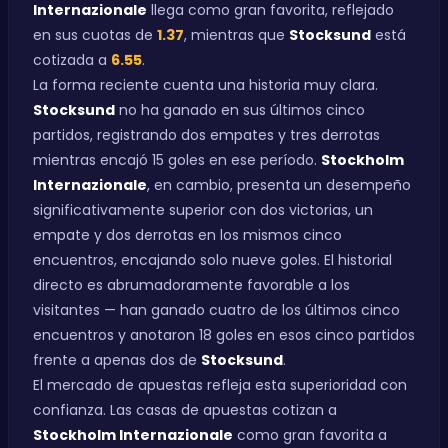
Internazionale
llega como gran favorita, reflejado
en sus cuotas de
1.37
, mientras que
Stocksund
está
cotizada a
6.55
.
La forma reciente cuenta una historia muy clara.
Stocksund
no ha ganado en sus últimos cinco
partidos, registrando dos empates y tres derrotas
mientras encajó 15 goles en ese período.
Stockholm
Internazionale
, en cambio, presenta un desempeño
significativamente superior con dos victorias, un
empate y dos derrotas en los mismos cinco
encuentros, encajando solo nueve goles. El historial
directo es abrumadoramente favorable a los
visitantes — han ganado cuatro de los últimos cinco
encuentros y anotaron 18 goles en esos cinco partidos
frente a apenas dos de
Stocksund
.
El mercado de apuestas refleja esta superioridad con
confianza. Las casas de apuestas cotizan a
Stockholm Internazionale
como gran favorita a