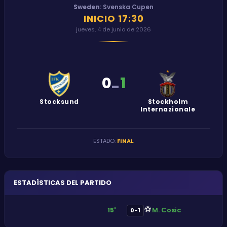
Sweden
:
Svenska Cupen
INICIO
17:30
jueves, 4 de junio de 2026
0
1
-
Stocksund
Stockholm
Internazionale
ESTADO
:
FINAL
ESTADÍSTICAS DEL PARTIDO
⚽
M. Cosic
15'
0-1