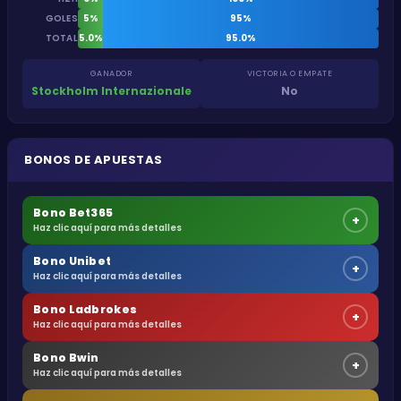
GOLES
5%
95%
TOTAL
5.0%
95.0%
GANADOR
VICTORIA O EMPATE
Stockholm Internazionale
No
BONOS DE APUESTAS
Bono Bet365
+
Haz clic aquí para más detalles
Bono Unibet
+
Haz clic aquí para más detalles
Bono Ladbrokes
+
Haz clic aquí para más detalles
Bono Bwin
+
Haz clic aquí para más detalles