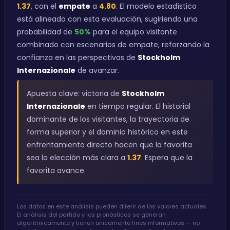
1.37
, con el
empate
a
4.80
. El modelo estadístico
está alineado con esta evaluación, sugiriendo una
probabilidad de
50%
para el equipo visitante
combinado con escenarios de empate, reforzando la
confianza en las perspectivas de
Stockholm
Internazionale
de avanzar.
Apuesta clave: victoria de
Stockholm
Internazionale
en tiempo regular. El historial
dominante de los visitantes, la trayectoria de
forma superior y el dominio histórico en este
enfrentamiento directo hacen que la favorita
sea la elección más clara a
1.37
. Espera que la
favorita avance.
Los datos en este análisis pueden diferir de los valores actuales.
El análisis del partido y los pronósticos se generan
algorítmicamente y tienen únicamente fines informativos — no