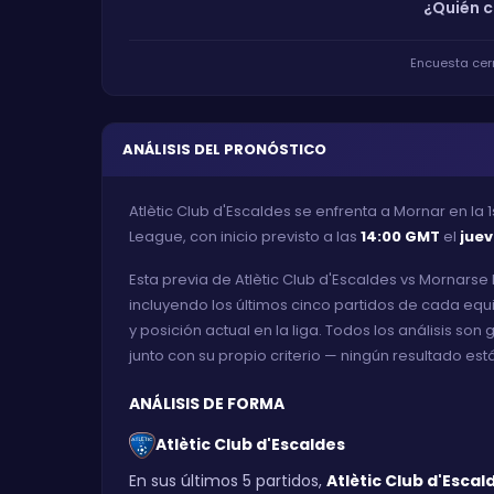
¿Quién c
Encuesta cer
ANÁLISIS DEL PRONÓSTICO
Atlètic Club d'Escaldes
se enfrenta a
Mornar
en la 
League
, con inicio previsto a las
14:00
GMT
el
juev
Esta previa de
Atlètic Club d'Escaldes
vs
Mornar
se
incluyendo los últimos cinco partidos de cada equ
y posición actual en la liga. Todos los análisis 
junto con su propio criterio — ningún resultado est
ANÁLISIS DE FORMA
Atlètic Club d'Escaldes
En sus últimos
5
partidos,
Atlètic Club d'Escal