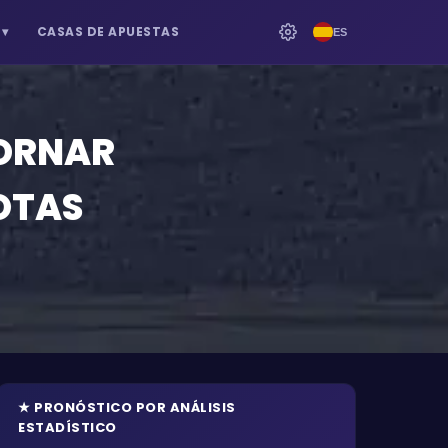
▾
CASAS DE APUESTAS
ES
ORNAR
UOTAS
★
PRONÓSTICO POR ANÁLISIS
ESTADÍSTICO