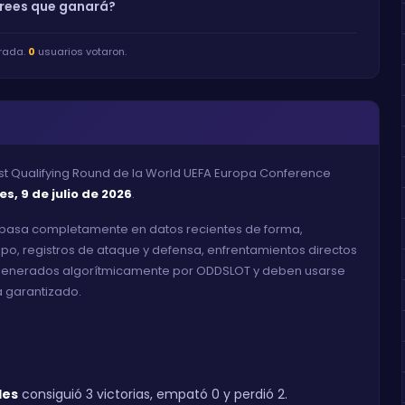
rees que ganará?
rada.
0
usuarios votaron.
1st Qualifying Round
de la
World
UEFA Europa Conference
es, 9 de julio de 2026
.
 basa completamente en datos recientes de forma,
ipo, registros de ataque y defensa, enfrentamientos directos
son generados algorítmicamente por ODDSLOT y deben usarse
á garantizado.
des
consiguió
3
victorias
, empató
0
y perdió
2
.