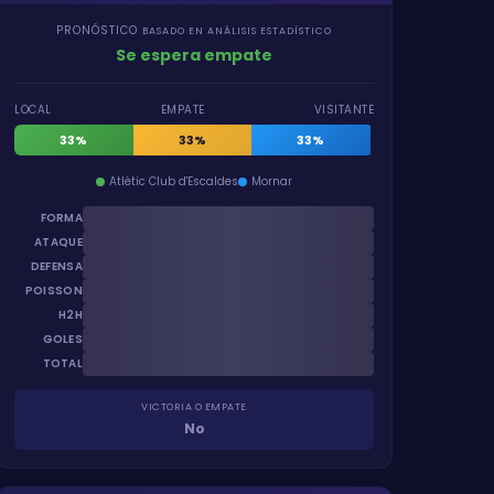
PRONÓSTICO
BASADO EN ANÁLISIS ESTADÍSTICO
Se espera empate
LOCAL
EMPATE
VISITANTE
33%
33%
33%
Atlètic Club d'Escaldes
Mornar
FORMA
ATAQUE
DEFENSA
POISSON
H2H
GOLES
TOTAL
VICTORIA O EMPATE
No