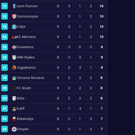
11
Lech Poznan
6
3
1
2
10
12
Samsunspor
6
3
1
2
10
13
Celje
6
3
1
2
10
14
AZ Alkmaar
6
3
1
2
10
15
Fiorentina
6
3
0
3
9
16
HNK Rijeka
6
2
3
1
9
17
Jagiellonia
6
2
3
1
9
18
Omonia Nicosia
6
2
2
2
8
19
FC Noah
6
2
2
2
8
20
Drita
6
2
2
2
8
21
KuPS
6
1
4
1
7
22
Shkendija
6
2
1
3
7
23
Zrinjski
6
2
1
3
7