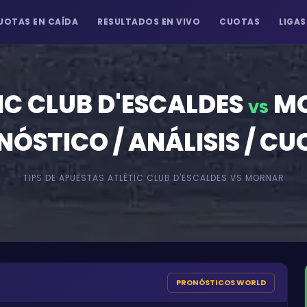
UOTAS EN CAÍDA
RESULTADOS EN VIVO
CUOTAS
LIGAS
IC CLUB D'ESCALDES
M
VS
ÓSTICO / ANÁLISIS / C
TIPS DE APUESTAS
ATLÈTIC CLUB D'ESCALDES
VS
MORNAR
PRONÓSTICOS WORLD