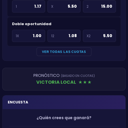
1.17
5.50
15.00
1
X
2
Doble oportunidad
1.00
1.08
5.50
1X
12
X2
VER TODAS LAS CUOTAS
PRONÓSTICO
(BASADO EN CUOTAS)
VICTORIA LOCAL
★
★
★
ENCUESTA
¿Quién crees que ganará?