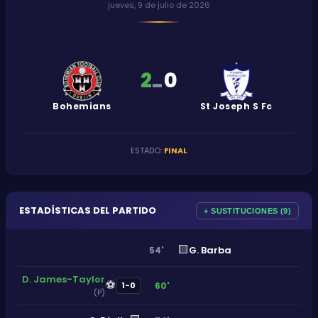
jueves, 9 de julio de 2026
2
0
-
Bohemians
St Joseph S Fc
ESTADO
:
FINAL
ESTADÍSTICAS DEL PARTIDO
+ SUSTITUCIONES (9)
🟨
G. Barba
54'
D. James-Taylor
⚽
60'
1-0
(P)