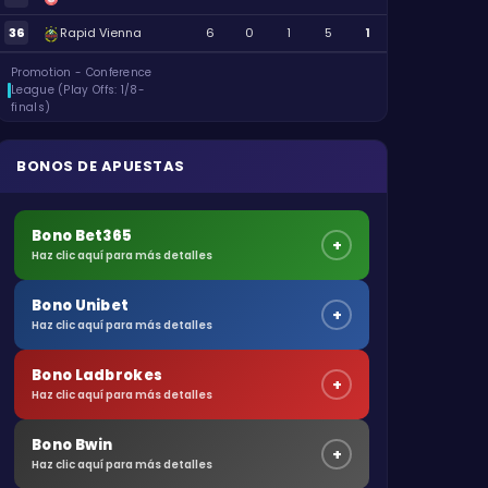
36
Rapid Vienna
6
0
1
5
1
Promotion - Conference
League (Play Offs: 1/8-
finals)
BONOS DE APUESTAS
Bono Bet365
+
Haz clic aquí para más detalles
Bono Unibet
+
Haz clic aquí para más detalles
Bono Ladbrokes
+
Haz clic aquí para más detalles
Bono Bwin
+
Haz clic aquí para más detalles