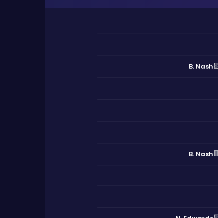

B. Nash

B. Nash
