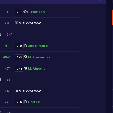
⚽
R. Peetson
15'
0-1
🟨
M. Skvortsov
20'

24'
⚽
Joao Pedro
41'
0-2
⚽
M. Roosnupp
45+1'
0-3
⚽
M. Ainsalu
47'
0-4

63'
❌
M. Skvortsov
64'
⚽
E. Otoo
79'
0-5
