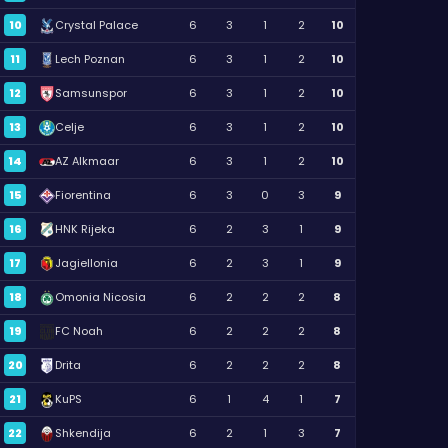
10
Crystal Palace
6
3
1
2
10
11
Lech Poznan
6
3
1
2
10
12
Samsunspor
6
3
1
2
10
13
Celje
6
3
1
2
10
14
AZ Alkmaar
6
3
1
2
10
15
Fiorentina
6
3
0
3
9
16
HNK Rijeka
6
2
3
1
9
17
Jagiellonia
6
2
3
1
9
18
Omonia Nicosia
6
2
2
2
8
19
FC Noah
6
2
2
2
8
20
Drita
6
2
2
2
8
21
KuPS
6
1
4
1
7
22
Shkendija
6
2
1
3
7