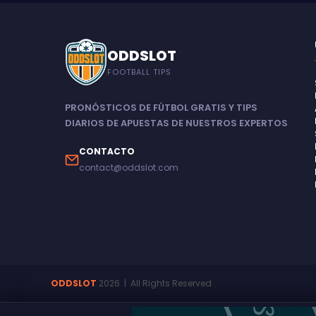
ODDSLOT
FOOTBALL TIPS
PRONÓSTICOS DE FÚTBOL GRATIS Y TIPS
DIARIOS DE APUESTAS DE NUESTROS EXPERTOS
CONTACTO
contact@oddslot.com
ODDSLOT
2026
| All Rights Reserved