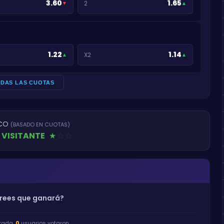
3.60
1.65
2
▼
▲
1.22
1.14
X2
▲
▲
ODAS LAS CUOTAS
CO
(BASADO EN CUOTAS)
 VISITANTE
★
★
★
rees que ganará?
rada.
0
usuarios votaron.