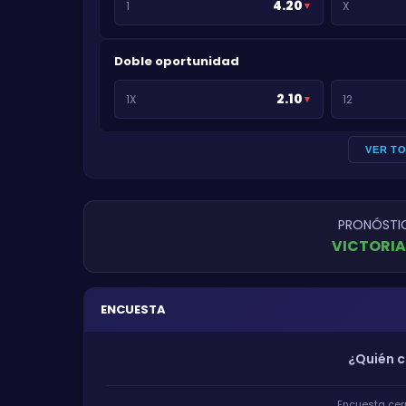
4.20
1
X
▼
Doble oportunidad
2.10
1X
12
▼
VER T
PRONÓSTI
VICTORIA
ENCUESTA
¿Quién c
Encuesta cer