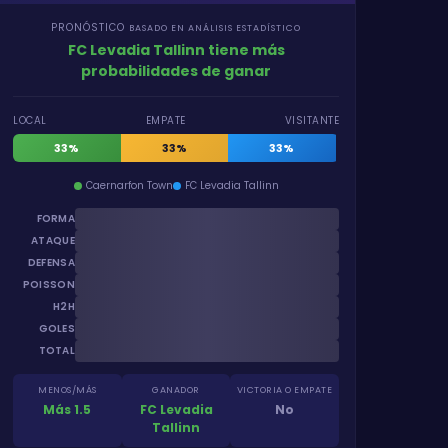
PRONÓSTICO
BASADO EN ANÁLISIS ESTADÍSTICO
FC Levadia Tallinn tiene más
probabilidades de ganar
LOCAL
EMPATE
VISITANTE
33%
33%
33%
Caernarfon Town
FC Levadia Tallinn
FORMA
ATAQUE
DEFENSA
POISSON
H2H
GOLES
TOTAL
MENOS/MÁS
GANADOR
VICTORIA O EMPATE
Más 1.5
FC Levadia
No
Tallinn