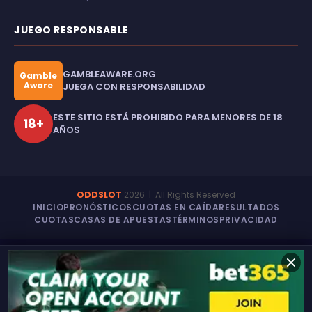
JUEGO RESPONSABLE
GAMBLEAWARE.ORG
Gamble
Aware
JUEGA CON RESPONSABILIDAD
ESTE SITIO ESTÁ PROHIBIDO PARA MENORES DE 18
18+
AÑOS
ODDSLOT
2026
| All Rights Reserved
INICIO
PRONÓSTICOS
CUOTAS EN CAÍDA
RESULTADOS
CUOTAS
CASAS DE APUESTAS
TÉRMINOS
PRIVACIDAD