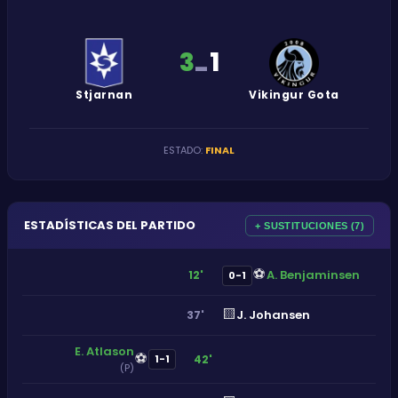
3
1
-
Stjarnan
Vikingur Gota
ESTADO
:
FINAL
ESTADÍSTICAS DEL PARTIDO
+ SUSTITUCIONES (7)
⚽
A. Benjaminsen
12'
0-1
🟨
J. Johansen
37'
E. Atlason
⚽
42'
1-1
(P)