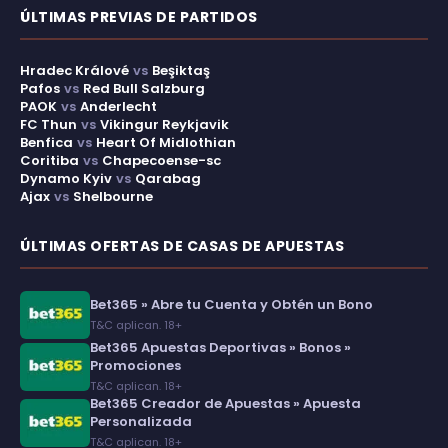
ÚLTIMAS PREVIAS DE PARTIDOS
Hradec Králové
vs
Beşiktaş
Pafos
vs
Red Bull Salzburg
PAOK
vs
Anderlecht
FC Thun
vs
Vikingur Reykjavik
Benfica
vs
Heart Of Midlothian
Coritiba
vs
Chapecoense-sc
Dynamo Kyiv
vs
Qarabag
Ajax
vs
Shelbourne
ÚLTIMAS OFERTAS DE CASAS DE APUESTAS
Bet365 » Abre tu Cuenta y Obtén un Bono
T&C aplican. 18+
Bet365 Apuestas Deportivas » Bonos »
Promociones
T&C aplican. 18+
Bet365 Creador de Apuestas » Apuesta
Personalizada
T&C aplican. 18+