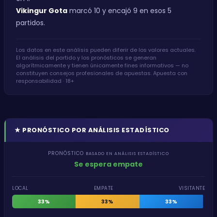
Vikingur Gota
marcó
10
y encajó
9
en esos
5
partidos.
Los datos en este análisis pueden diferir de los valores actuales.
El análisis del partido y los pronósticos se generan
algorítmicamente y tienen únicamente fines informativos — no
constituyen consejos profesionales de apuestas. Apuesta con
responsabilidad · 18+
★
PRONÓSTICO POR ANÁLISIS ESTADÍSTICO
PRONÓSTICO
BASADO EN ANÁLISIS ESTADÍSTICO
Se espera empate
LOCAL
EMPATE
VISITANTE
33%
33%
33%