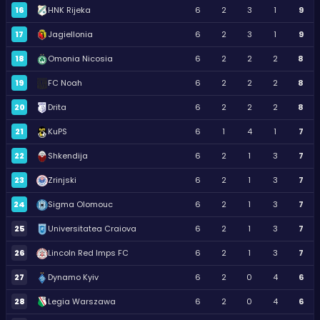
16
HNK Rijeka
6
2
3
1
9
17
Jagiellonia
6
2
3
1
9
18
Omonia Nicosia
6
2
2
2
8
19
FC Noah
6
2
2
2
8
20
Drita
6
2
2
2
8
21
KuPS
6
1
4
1
7
22
Shkendija
6
2
1
3
7
23
Zrinjski
6
2
1
3
7
24
Sigma Olomouc
6
2
1
3
7
25
Universitatea Craiova
6
2
1
3
7
26
Lincoln Red Imps FC
6
2
1
3
7
27
Dynamo Kyiv
6
2
0
4
6
28
Legia Warszawa
6
2
0
4
6