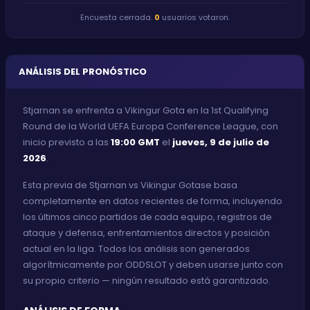
Encuesta cerrada.
0
usuarios votaron.
ANÁLISIS DEL PRONÓSTICO
Stjarnan
se enfrenta a
Vikingur Gota
en la 1st Qualifying
Round
de la
World
UEFA Europa Conference League
, con
inicio previsto a las
19:00
GMT
el
jueves, 9 de julio de
2026
.
Esta previa de
Stjarnan
vs
Vikingur Gota
se basa
completamente en datos recientes de forma, incluyendo
los últimos cinco partidos de cada equipo, registros de
ataque y defensa, enfrentamientos directos y posición
actual en la liga. Todos los análisis son generados
algorítmicamente por ODDSLOT y deben usarse junto con
su propio criterio — ningún resultado está garantizado.