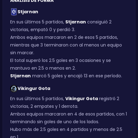
ANÁLISIS DE FORMA
Stjarnan
En sus últimos
5
partidos,
Stjarnan
consiguió
2
victorias
, empató
0
y perdió
3
.
Ambos equipos marcaron en
2
de esos
5
partidos,
mientras que
3
terminaron con al menos un equipo
sin marcar.
El total superó los 2.5 goles en
3
ocasiones
y se
mantuvo en 2.5 o menos en
2
.
Stjarnan
marcó
5
goles y encajó
13
en ese período.
Vikingur Gota
En sus últimos
5
partidos,
Vikingur Gota
registró
2
victorias
,
2
empates
y
1
derrota
.
Ambos equipos marcaron en
4
de esos partidos, con
1
terminando sin goles de uno de los lados.
Hubo más de 2.5 goles en
4
partidos
y menos de 2.5
en
1
.