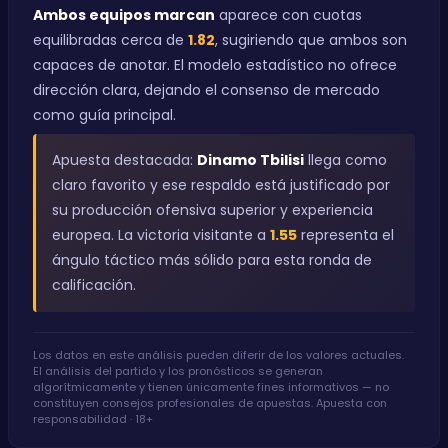
Ambos equipos marcan
aparece con cuotas
equilibradas cerca de
1.82
, sugiriendo que ambos son
capaces de anotar. El modelo estadístico no ofrece
dirección clara, dejando el consenso de mercado
como guía principal.
Apuesta destacada:
Dinamo Tbilisi
llega como
claro favorito y ese respaldo está justificado por
su producción ofensiva superior y experiencia
europea. La victoria visitante a
1.55
representa el
ángulo táctico más sólido para esta ronda de
calificación.
Los datos en este análisis pueden diferir de los valores actuales.
El análisis del partido y los pronósticos se generan
algorítmicamente y tienen únicamente fines informativos — no
constituyen consejos profesionales de apuestas. Apuesta con
responsabilidad · 18+