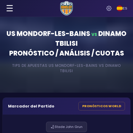
☰
ES
US MONDORF-LES-BAINS
DINAMO
VS
TBILISI
PRONÓSTICO / ANÁLISIS / CUOTAS
TIPS DE APUESTAS
US MONDORF-LES-BAINS
VS
DINAMO
TBILISI
Marcador del Partido
PRONÓSTICOS WORLD
🏏
Stade John Grun