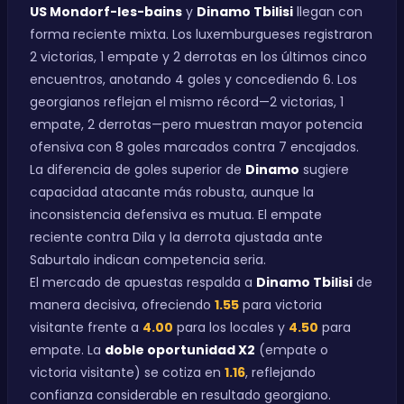
US Mondorf-les-bains
y
Dinamo Tbilisi
llegan con
forma reciente mixta. Los luxemburgueses registraron
2 victorias, 1 empate y 2 derrotas en los últimos cinco
encuentros, anotando 4 goles y concediendo 6. Los
georgianos reflejan el mismo récord—2 victorias, 1
empate, 2 derrotas—pero muestran mayor potencia
ofensiva con 8 goles marcados contra 7 encajados.
La diferencia de goles superior de
Dinamo
sugiere
capacidad atacante más robusta, aunque la
inconsistencia defensiva es mutua. El empate
reciente contra Dila y la derrota ajustada ante
Saburtalo indican competencia seria.
El mercado de apuestas respalda a
Dinamo Tbilisi
de
manera decisiva, ofreciendo
1.55
para victoria
visitante frente a
4.00
para los locales y
4.50
para
empate. La
doble oportunidad X2
(empate o
victoria visitante) se cotiza en
1.16
, reflejando
confianza considerable en resultado georgiano.