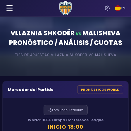
☰
ES
VLLAZNIA SHKODËR
MALISHEVA
VS
PRONÓSTICO / ANÁLISIS / CUOTAS
TIPS DE APUESTAS
VLLAZNIA SHKODËR
VS
MALISHEVA
Marcador del Partido
PRONÓSTICOS WORLD
🏏
Loro Borici Stadium
World
:
UEFA Europa Conference League
INICIO
18:00