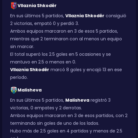
Vllaznia Shkodër
En sus últimos
5
partidos,
Vllaznia Shkodër
consiguió
2
victorias
, empató
0
y perdió
3
.
Ambos equipos marcaron en
3
de esos
5
partidos,
mientras que
2
terminaron con al menos un equipo
sin marcar.
El total superó los 2.5 goles en
5
ocasiones
y se
mantuvo en 2.5 o menos en
0
.
Vllaznia Shkodër
marcó
8
goles y encajó
13
en ese
período.
Malisheva
En sus últimos
5
partidos,
Malisheva
registró
3
victorias
,
0
empates
y
2
derrotas
.
Ambos equipos marcaron en
3
de esos partidos, con
2
terminando sin goles de uno de los lados.
Hubo más de 2.5 goles en
4
partidos
y menos de 2.5