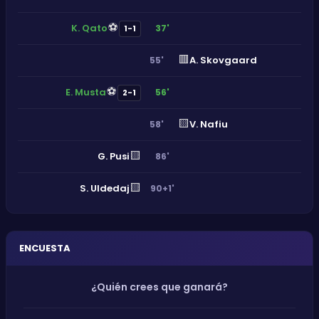
⚽
K. Qato
37'
1-1
🟥
A. Skovgaard
55'
⚽
E. Musta
56'
2-1
🟨
V. Nafiu
58'
🟨
G. Pusi
86'
🟨
S. Uldedaj
90+1'
ENCUESTA
¿Quién crees que ganará?