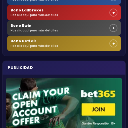
Bono Ladbrokes
+
Haz clic aquí para más detalles
Bono Bwin
+
Haz clic aquí para más detalles
Bono Betfair
+
Haz clic aquí para más detalles
PUBLICIDAD