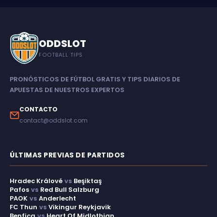
ODDSLOT
FOOTBALL TIPS
PRONÓSTICOS DE FÚTBOL GRATIS Y TIPS DIARIOS DE
APUESTAS DE NUESTROS EXPERTOS
CONTACTO
contact@oddslot.com
ÚLTIMAS PREVIAS DE PARTIDOS
Hradec Králové
vs
Beşiktaş
Pafos
vs
Red Bull Salzburg
PAOK
vs
Anderlecht
FC Thun
vs
Vikingur Reykjavik
Benfica
vs
Heart Of Midlothian