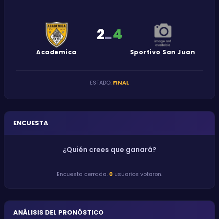
2
4
-
Academica
Sportivo San Juan
ESTADO
:
FINAL
ENCUESTA
¿Quién crees que ganará?
Encuesta cerrada.
0
usuarios votaron.
ANÁLISIS DEL PRONÓSTICO