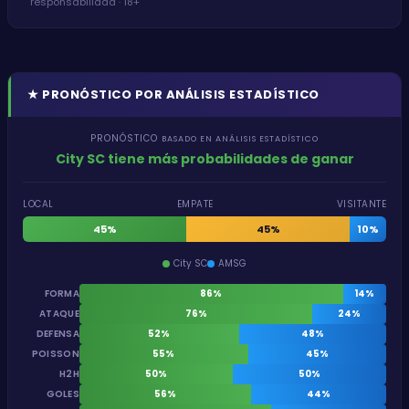
responsabilidad · 18+
★
PRONÓSTICO POR ANÁLISIS ESTADÍSTICO
PRONÓSTICO
BASADO EN ANÁLISIS ESTADÍSTICO
City SC tiene más probabilidades de ganar
LOCAL
EMPATE
VISITANTE
45%
45%
10%
City SC
AMSG
FORMA
86%
14%
ATAQUE
76%
24%
DEFENSA
52%
48%
POISSON
55%
45%
H2H
50%
50%
GOLES
56%
44%