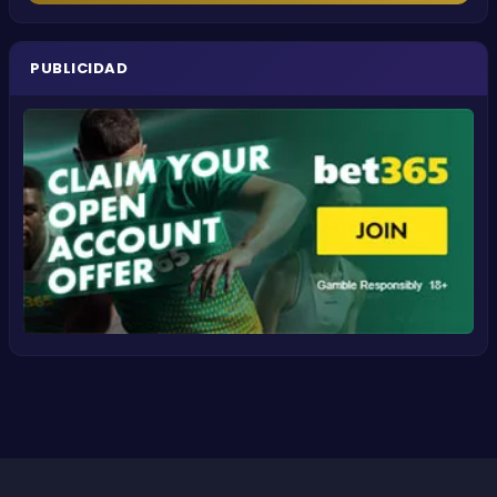
PUBLICIDAD