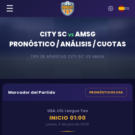
☰
ES
CITY SC
AMSG
VS
PRONÓSTICO / ANÁLISIS / CUOTAS
TIPS DE APUESTAS
CITY SC
VS
AMSG
Marcador del Partido
PRONÓSTICOS USA
USA
:
USL League Two
INICIO
01:00
jueves, 9 de julio de 2026