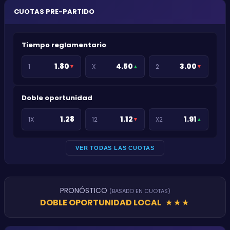
CUOTAS PRE-PARTIDO
Tiempo reglamentario
1.80
4.50
3.00
1
X
2
▼
▲
▼
Doble oportunidad
1.28
1.12
1.91
1X
12
X2
▼
▲
VER TODAS LAS CUOTAS
PRONÓSTICO
(BASADO EN CUOTAS)
DOBLE OPORTUNIDAD LOCAL
★
★
★