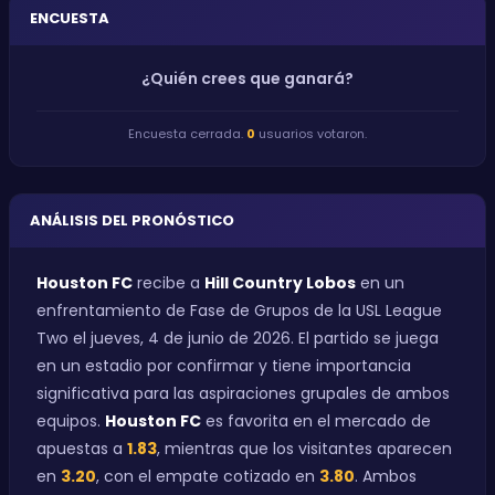
ENCUESTA
¿Quién crees que ganará?
Encuesta cerrada.
0
usuarios votaron.
ANÁLISIS DEL PRONÓSTICO
Houston FC
recibe a
Hill Country Lobos
en un
enfrentamiento de Fase de Grupos de la USL League
Two el jueves, 4 de junio de 2026. El partido se juega
en un estadio por confirmar y tiene importancia
significativa para las aspiraciones grupales de ambos
equipos.
Houston FC
es favorita en el mercado de
apuestas a
1.83
, mientras que los visitantes aparecen
en
3.20
, con el empate cotizado en
3.80
. Ambos