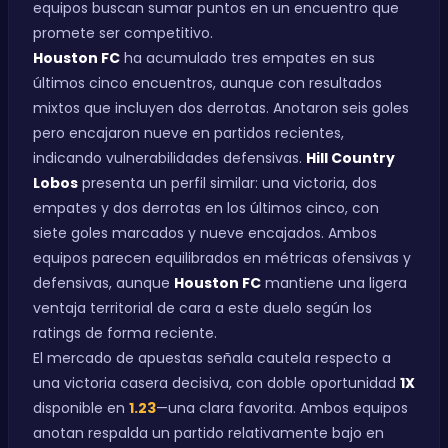
equipos buscan sumar puntos en un encuentro que
promete ser competitivo.
Houston FC
ha acumulado tres empates en sus
últimos cinco encuentros, aunque con resultados
mixtos que incluyen dos derrotas. Anotaron seis goles
pero encajaron nueve en partidos recientes,
indicando vulnerabilidades defensivas.
Hill Country
Lobos
presenta un perfil similar: una victoria, dos
empates y dos derrotas en los últimos cinco, con
siete goles marcados y nueve encajados. Ambos
equipos parecen equilibrados en métricas ofensivas y
defensivas, aunque
Houston FC
mantiene una ligera
ventaja territorial de cara a este duelo según los
ratings de forma reciente.
El mercado de apuestas señala cautela respecto a
una victoria casera decisiva, con doble oportunidad
1X
disponible en
1.23
—una clara favorita. Ambos equipos
anotan respalda un partido relativamente bajo en