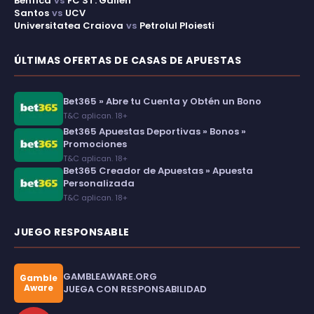
Benfica
vs
FC ST. Gallen
Santos
vs
UCV
Universitatea Craiova
vs
Petrolul Ploiesti
ÚLTIMAS OFERTAS DE CASAS DE APUESTAS
Bet365 » Abre tu Cuenta y Obtén un Bono
T&C aplican. 18+
Bet365 Apuestas Deportivas » Bonos »
Promociones
T&C aplican. 18+
Bet365 Creador de Apuestas » Apuesta
Personalizada
T&C aplican. 18+
JUEGO RESPONSABLE
GAMBLEAWARE.ORG
Gamble
Aware
JUEGA CON RESPONSABILIDAD