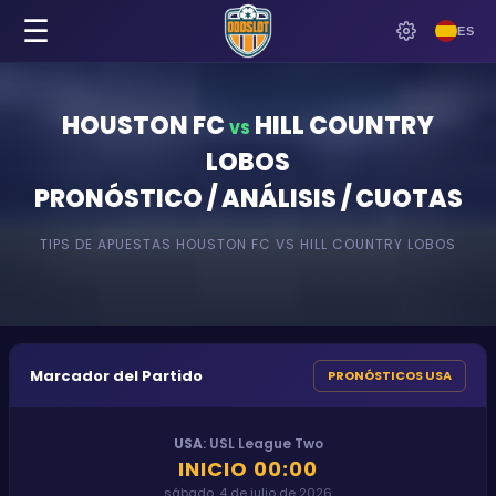
☰
ES
HOUSTON FC
HILL COUNTRY
VS
LOBOS
PRONÓSTICO / ANÁLISIS / CUOTAS
TIPS DE APUESTAS
HOUSTON FC
VS
HILL COUNTRY LOBOS
Marcador del Partido
PRONÓSTICOS USA
USA
:
USL League Two
INICIO
00:00
sábado, 4 de julio de 2026