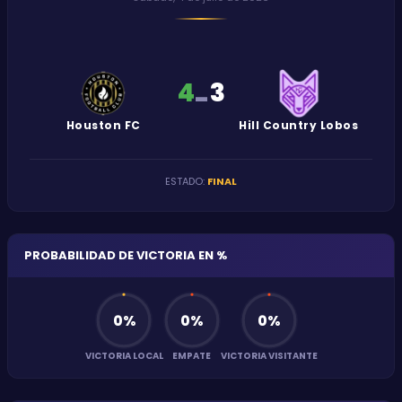
4
3
-
Houston FC
Hill Country Lobos
ESTADO
:
FINAL
PROBABILIDAD DE VICTORIA EN %
0
%
0
%
0
%
VICTORIA LOCAL
EMPATE
VICTORIA VISITANTE