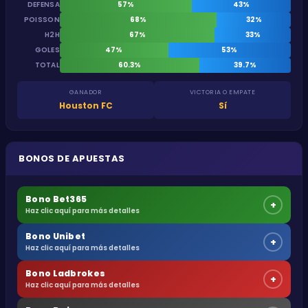
DEFENSA
57%
43%
POISSON
68%
32%
H2H
67%
33%
GOLES
47%
53%
TOTAL
60.3%
39.7%
GANADOR
VICTORIA O EMPATE
Houston FC
Sí
BONOS DE APUESTAS
Bono Bet365
+
Haz clic aquí para más detalles
Bono Unibet
+
Haz clic aquí para más detalles
Bono Ladbrokes
+
Haz clic aquí para más detalles