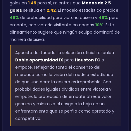
goles en
1.45
para sí, mientras que
Menos de 2.5
goles
se sitúa en
2.42
. El modelo estadístico predice
45%
de probabilidad para victoria casera y
45%
para
empate, con victoria visitante en apenas
10%
. Este
alineamiento sugiere que ningún equipo dominará de
manera decisiva.
Apuesta destacada: la selección oficial respalda
Doble oportunidad 1X
para
Houston FC
o
empate, reflejando tanto el consenso del
mercado como la visión del modelo estadístico
de que una derrota casera es improbable. Con
probabilidades iguales divididas entre victoria y
empate, la protección de empate ofrece valor
genuino y minimiza el riesgo a la baja en un
enfrentamiento que se perfila como apretado y
competitivo.