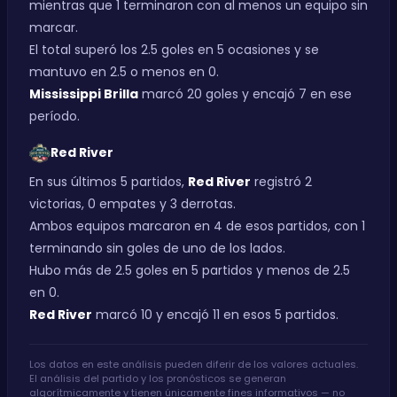
mientras que
1
terminaron con al menos un equipo sin
marcar.
El total superó los 2.5 goles en
5
ocasiones
y se
mantuvo en 2.5 o menos en
0
.
Mississippi Brilla
marcó
20
goles y encajó
7
en ese
período.
Red River
En sus últimos
5
partidos,
Red River
registró
2
victorias
,
0
empates
y
3
derrotas
.
Ambos equipos marcaron en
4
de esos partidos, con
1
terminando sin goles de uno de los lados.
Hubo más de 2.5 goles en
5
partidos
y menos de 2.5
en
0
.
Red River
marcó
10
y encajó
11
en esos
5
partidos.
Los datos en este análisis pueden diferir de los valores actuales.
El análisis del partido y los pronósticos se generan
algorítmicamente y tienen únicamente fines informativos — no