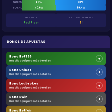
GOLES
40%
60%
TOTAL
40.6%
59.4%
GANADOR
VICTORIA O EMPATE
Red River
Sí
BONOS DE APUESTAS
Bono Bet365
+
Haz clic aquí para más detalles
Bono Unibet
+
Haz clic aquí para más detalles
Bono Ladbrokes
+
Haz clic aquí para más detalles
Bono Bwin
+
Haz clic aquí para más detalles
Bono Betfair