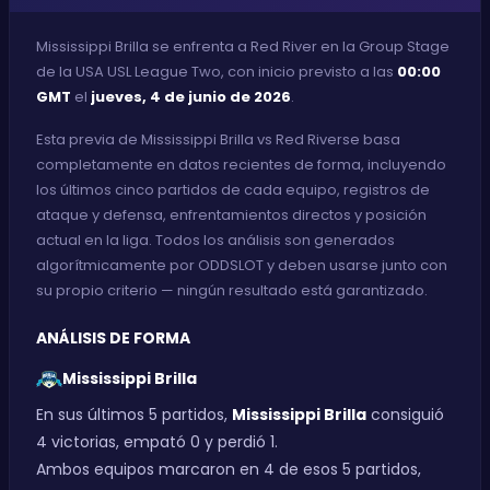
Mississippi Brilla
se enfrenta a
Red River
en la Group Stage
de la
USA
USL League Two
, con inicio previsto a las
00:00
GMT
el
jueves, 4 de junio de 2026
.
Esta previa de
Mississippi Brilla
vs
Red River
se basa
completamente en datos recientes de forma, incluyendo
los últimos cinco partidos de cada equipo, registros de
ataque y defensa, enfrentamientos directos y posición
actual en la liga. Todos los análisis son generados
algorítmicamente por ODDSLOT y deben usarse junto con
su propio criterio — ningún resultado está garantizado.
ANÁLISIS DE FORMA
Mississippi Brilla
En sus últimos
5
partidos,
Mississippi Brilla
consiguió
4
victorias
, empató
0
y perdió
1
.
Ambos equipos marcaron en
4
de esos
5
partidos,