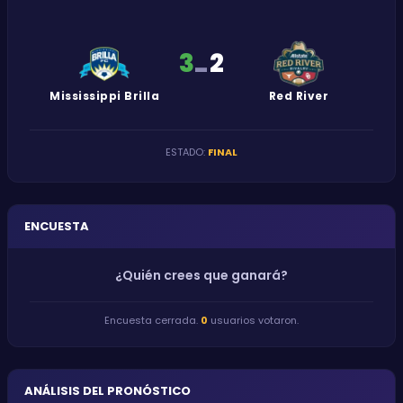
3
2
-
Mississippi Brilla
Red River
ESTADO
:
FINAL
ENCUESTA
¿Quién crees que ganará?
Encuesta cerrada.
0
usuarios votaron.
ANÁLISIS DEL PRONÓSTICO