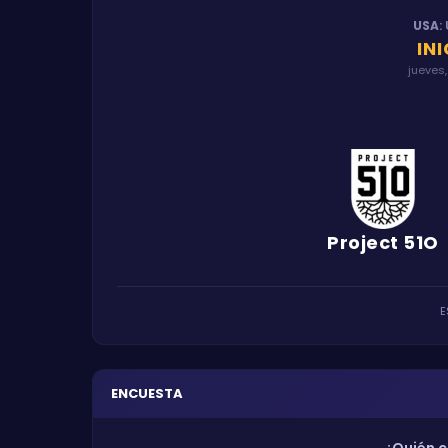
USA
:
IN
jueves,
Project 51O
E
ENCUESTA