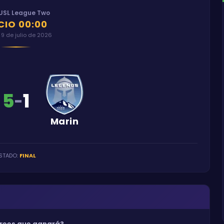
USL League Two
ICIO
00:00
 9 de julio de 2026
5
1
-
Marin
STADO
:
FINAL