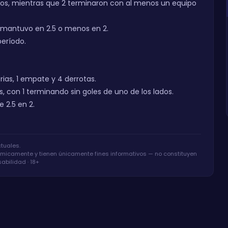
dos, mientras que
2
terminaron con al menos un equipo
 mantuvo en 2.5 o menos en
2
.
eríodo.
rias
,
1
empate
y
4
derrotas
.
s, con
1
terminando sin goles de uno de los lados.
e 2.5 en
2
.
ctuales.
rítmicamente y tienen únicamente fines informativos — no constituyen
abilidad · 18+