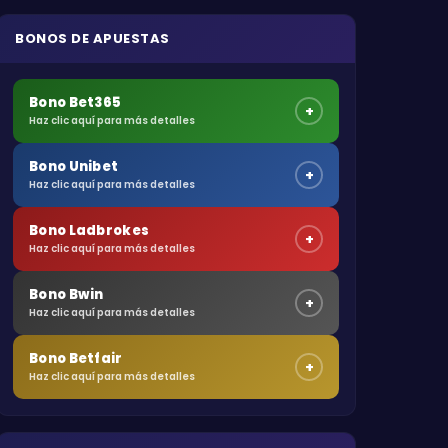
BONOS DE APUESTAS
Bono Bet365
+
Haz clic aquí para más detalles
Bono Unibet
+
Haz clic aquí para más detalles
Bono Ladbrokes
+
Haz clic aquí para más detalles
Bono Bwin
+
Haz clic aquí para más detalles
Bono Betfair
+
Haz clic aquí para más detalles