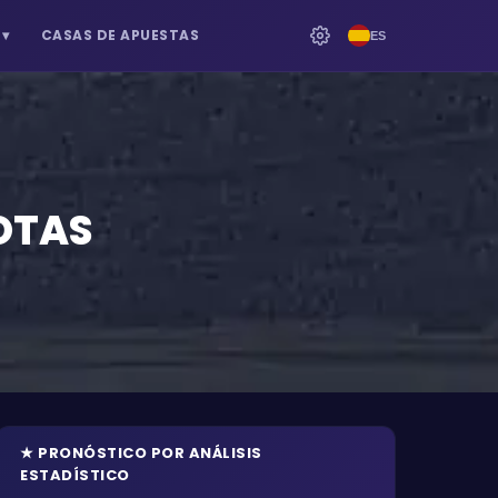
▾
CASAS DE APUESTAS
ES
UOTAS
★
PRONÓSTICO POR ANÁLISIS
ESTADÍSTICO