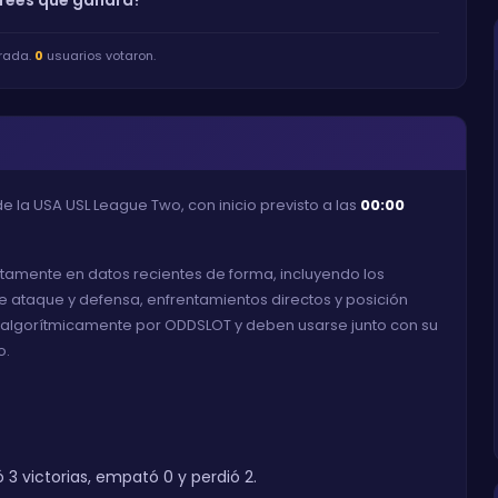
rees que ganará?
rada.
0
usuarios votaron.
e la
USA
USL League Two
, con inicio previsto a las
00:00
amente en datos recientes de forma, incluyendo los
de ataque y defensa, enfrentamientos directos y posición
os algorítmicamente por ODDSLOT y deben usarse junto con su
o.
ó
3
victorias
, empató
0
y perdió
2
.