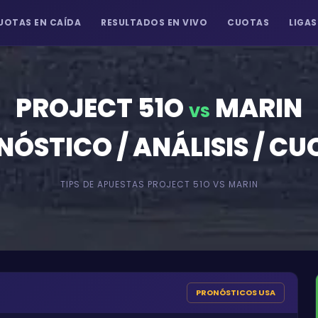
UOTAS EN CAÍDA
RESULTADOS EN VIVO
CUOTAS
LIGAS
PROJECT 51O
MARIN
VS
ÓSTICO / ANÁLISIS / C
TIPS DE APUESTAS
PROJECT 51O
VS
MARIN
PRONÓSTICOS USA