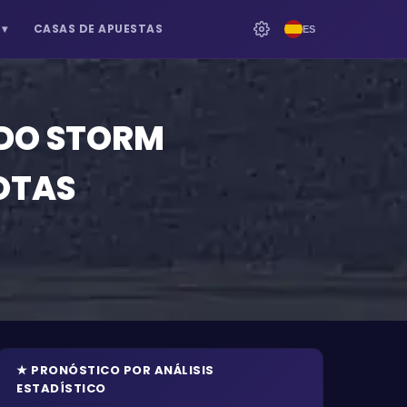
▾
CASAS DE APUESTAS
ES
DO STORM
UOTAS
★
PRONÓSTICO POR ANÁLISIS
ESTADÍSTICO