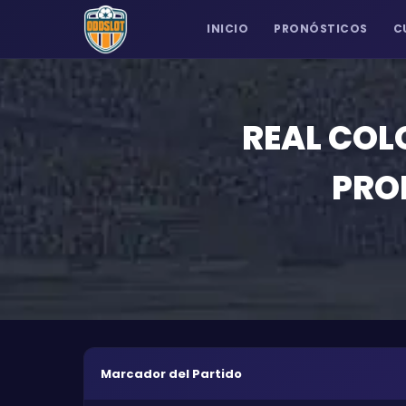
INICIO
PRONÓSTICOS
C
REAL COL
PRON
Marcador del Partido