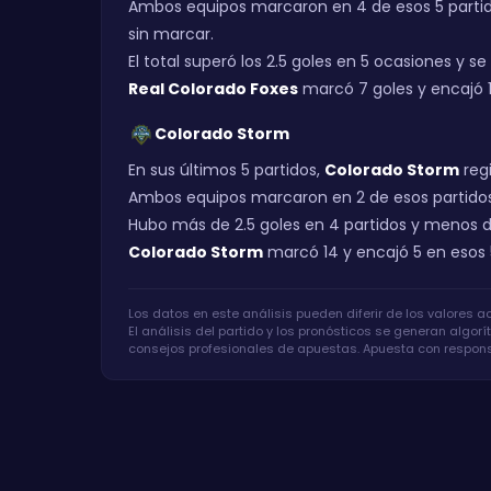
Ambos equipos marcaron en
4
de esos
5
parti
sin marcar.
El total superó los 2.5 goles en
5
ocasiones
y se
Real Colorado Foxes
marcó
7
goles y encajó
Colorado Storm
En sus últimos
5
partidos,
Colorado Storm
reg
Ambos equipos marcaron en
2
de esos partido
Hubo más de 2.5 goles en
4
partidos
y menos d
Colorado Storm
marcó
14
y encajó
5
en esos
Los datos en este análisis pueden diferir de los valores a
El análisis del partido y los pronósticos se generan algo
consejos profesionales de apuestas. Apuesta con respons