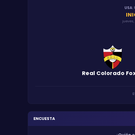
USA
:
IN
jueves,
Real Colorado Fo
E
ENCUESTA