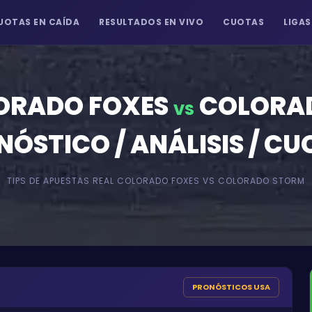
UOTAS EN CAÍDA
RESULTADOS EN VIVO
CUOTAS
LIGAS
ORADO FOXES
COLORA
VS
ÓSTICO / ANÁLISIS / C
TIPS DE APUESTAS
REAL COLORADO FOXES
VS
COLORADO STORM
PRONÓSTICOS USA