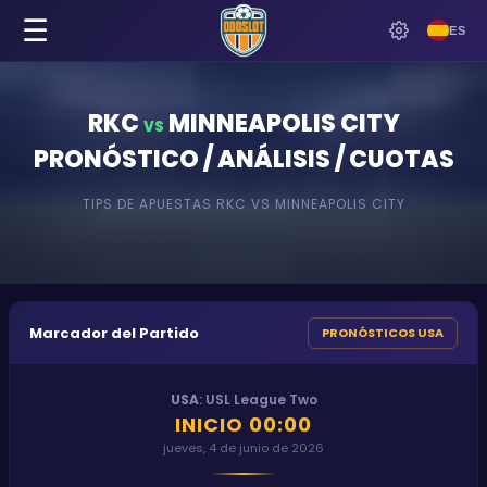
☰
ES
RKC
MINNEAPOLIS CITY
VS
PRONÓSTICO / ANÁLISIS / CUOTAS
TIPS DE APUESTAS
RKC
VS
MINNEAPOLIS CITY
Marcador del Partido
PRONÓSTICOS USA
USA
:
USL League Two
INICIO
00:00
jueves, 4 de junio de 2026