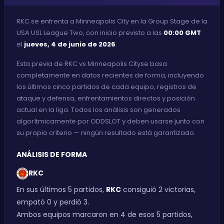
RKC
se enfrenta a
Minneapolis City
en la Group Stage
de la
USA
USL League Two
, con inicio previsto a las
00:00
GMT
el
jueves, 4 de junio de 2026
.
Esta previa de
RKC
vs
Minneapolis City
se basa
completamente en datos recientes de forma, incluyendo
los últimos cinco partidos de cada equipo, registros de
ataque y defensa, enfrentamientos directos y posición
actual en la liga. Todos los análisis son generados
algorítmicamente por ODDSLOT y deben usarse junto con
su propio criterio — ningún resultado está garantizado.
ANÁLISIS DE FORMA
RKC
En sus últimos
5
partidos,
RKC
consiguió
2
victorias
,
empató
0
y perdió
3
.
Ambos equipos marcaron en
4
de esos
5
partidos,