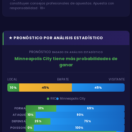
constituyen consejos profesionales de apuestas. Apuesta con
responsabilidad · 18+
★
PRONÓSTICO POR ANÁLISIS ESTADÍSTICO
PRONÓSTICO
BASADO EN ANÁLISIS ESTADÍSTICO
Minneapolis City tiene más probabilidades de
ganar
LOCAL
EMPATE
VISITANTE
10%
45%
45%
RKC
Minneapolis City
FORMA
31%
69%
ATAQUE
10%
90%
DEFENSA
25%
75%
POISSON
0%
100%