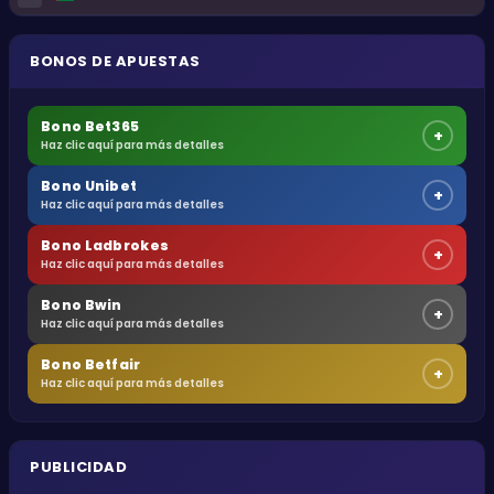
BONOS DE APUESTAS
Bono Bet365
+
Haz clic aquí para más detalles
Bono Unibet
+
Haz clic aquí para más detalles
Bono Ladbrokes
+
Haz clic aquí para más detalles
Bono Bwin
+
Haz clic aquí para más detalles
Bono Betfair
+
Haz clic aquí para más detalles
PUBLICIDAD