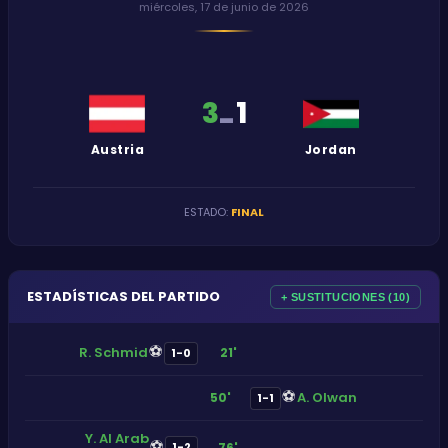
miércoles, 17 de junio de 2026
3
1
-
Austria
Jordan
ESTADO
:
FINAL
ESTADÍSTICAS DEL PARTIDO
+ SUSTITUCIONES (10)
⚽
R. Schmid
21'
1-0
⚽
A. Olwan
50'
1-1
Y. Al Arab
⚽
76'
1-2