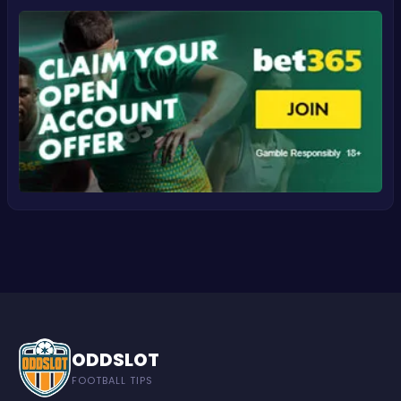
ODDSLOT
FOOTBALL TIPS