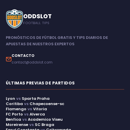
ODDSLOT
FOOTBALL TIPS
PRONÓSTICOS DE FÚTBOL GRATIS Y TIPS DIARIOS DE
APUESTAS DE NUESTROS EXPERTOS
CONTACTO
contact@oddslot.com
ÚLTIMAS PREVIAS DE PARTIDOS
Lyon
vs
Sparta Praha
Coritiba
vs
Chapecoense-sc
Flamengo
vs
Vitoria
FC Porto
vs
Alverca
Benfica
vs
Academico Viseu
Moreirense
vs
SC Braga
Farul Constanta
vs
Csikszereda