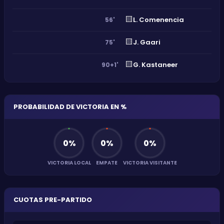
🟨
L. Comenencia
56'
🟨
J. Gaari
75'
🟨
G. Kastaneer
90+1'
PROBABILIDAD DE VICTORIA EN %
0
%
0
%
0
%
VICTORIA LOCAL
EMPATE
VICTORIA VISITANTE
CUOTAS PRE-PARTIDO