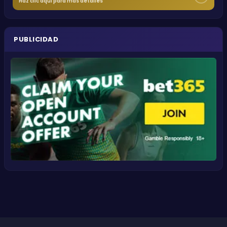
Haz clic aquí para más detalles
PUBLICIDAD