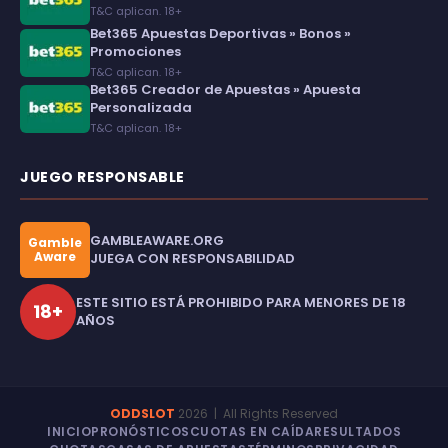
T&C aplican. 18+
Bet365 Apuestas Deportivas » Bonos »
Promociones
T&C aplican. 18+
Bet365 Creador de Apuestas » Apuesta
Personalizada
T&C aplican. 18+
JUEGO RESPONSABLE
GAMBLEAWARE.ORG
Gamble
Aware
JUEGA CON RESPONSABILIDAD
ESTE SITIO ESTÁ PROHIBIDO PARA MENORES DE 18
18+
AÑOS
ODDSLOT
2026
| All Rights Reserved
INICIO
PRONÓSTICOS
CUOTAS EN CAÍDA
RESULTADOS