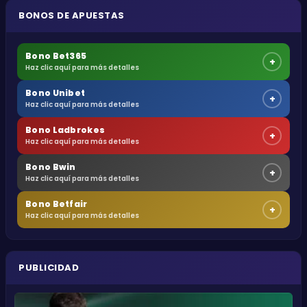
BONOS DE APUESTAS
Bono Bet365
+
Haz clic aquí para más detalles
Bono Unibet
+
Haz clic aquí para más detalles
Bono Ladbrokes
+
Haz clic aquí para más detalles
Bono Bwin
+
Haz clic aquí para más detalles
Bono Betfair
+
Haz clic aquí para más detalles
PUBLICIDAD