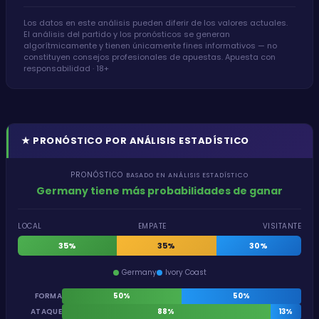
Los datos en este análisis pueden diferir de los valores actuales.
El análisis del partido y los pronósticos se generan
algorítmicamente y tienen únicamente fines informativos — no
constituyen consejos profesionales de apuestas. Apuesta con
responsabilidad · 18+
★
PRONÓSTICO POR ANÁLISIS ESTADÍSTICO
PRONÓSTICO
BASADO EN ANÁLISIS ESTADÍSTICO
Germany tiene más probabilidades de ganar
LOCAL
EMPATE
VISITANTE
35%
35%
30%
Germany
Ivory Coast
FORMA
50%
50%
ATAQUE
88%
13%