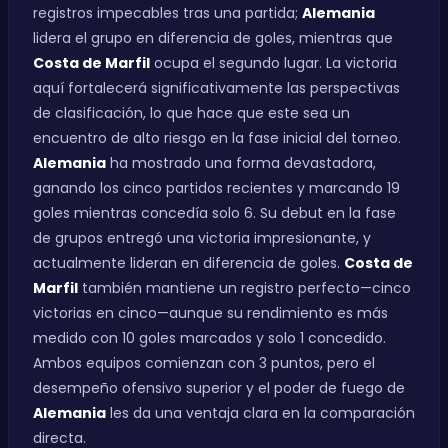
registros impecables tras una partida;
Alemania
lidera el grupo en diferencia de goles, mientras que
Costa de Marfil
ocupa el segundo lugar. La victoria
aquí fortalecerá significativamente las perspectivas
de clasificación, lo que hace que este sea un
encuentro de alto riesgo en la fase inicial del torneo.
Alemania
ha mostrado una forma devastadora,
ganando los cinco partidos recientes y marcando 19
goles mientras concedía solo 6. Su debut en la fase
de grupos entregó una victoria impresionante, y
actualmente lideran en diferencia de goles.
Costa de
Marfil
también mantiene un registro perfecto—cinco
victorias en cinco—aunque su rendimiento es más
medido con 10 goles marcados y solo 1 concedido.
Ambos equipos comienzan con 3 puntos, pero el
desempeño ofensivo superior y el poder de fuego de
Alemania
les da una ventaja clara en la comparación
directa.