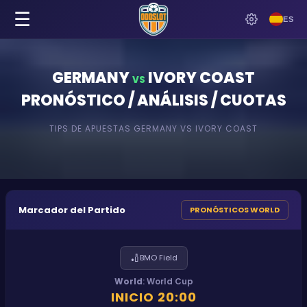
☰
ES
GERMANY
IVORY COAST
VS
PRONÓSTICO / ANÁLISIS / CUOTAS
TIPS DE APUESTAS
GERMANY
VS
IVORY COAST
Marcador del Partido
PRONÓSTICOS WORLD
🏏
BMO Field
World
:
World Cup
INICIO
20:00